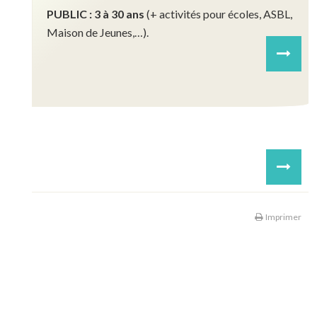
PUBLIC :
3 à 30 ans
(+ activités pour écoles, ASBL,
Maison de Jeunes,…).
Next
Outils boxe
Groupe de jeunes
1ers soins
Next
Imprimer