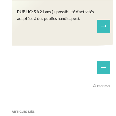
PUBLIC
:
5 à 21 ans
(+ possibilité d’activités
adaptées à des publics handicapés).
Next
2013 Kenya Noémie Grailet
2009_ Sénégal Fenagie
2008 Mongolie Luca De Franceschi
Next
Imprimer
ARTICLES LIÉS