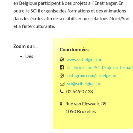
en Belgique
participent
à des projets à l’
En
étranger.
En
outre,
le SCI
il
organise des
formations et des animations
dans les écoles afin de sensibiliser aux relations Nord/Sud
et à l’interculturalité.
Zoom sur...
Coordonnées
Des
www.scibelgium.be
facebook.com/SCIProjetsinternat
instagram.com/scibelgium/
sci@scibelgium.be
02 649 07 38
Rue van Elewyck, 35
1050 Bruxelles