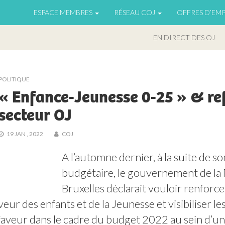
ESPACE MEMBRES
RÉSEAU COJ
OFFRES D’EMP
EN DIRECT DES OJ
POLITIQUE
« Enfance-Jeunesse 0-25 » & r
secteur OJ
19 JAN , 2022
COJ
A l’automne dernier, à la suite de so
budgétaire, le gouvernement de la 
Bruxelles déclarait vouloir renforce
veur des enfants et de la Jeunesse et visibiliser le
faveur dans le cadre du budget 2022 au sein d’un