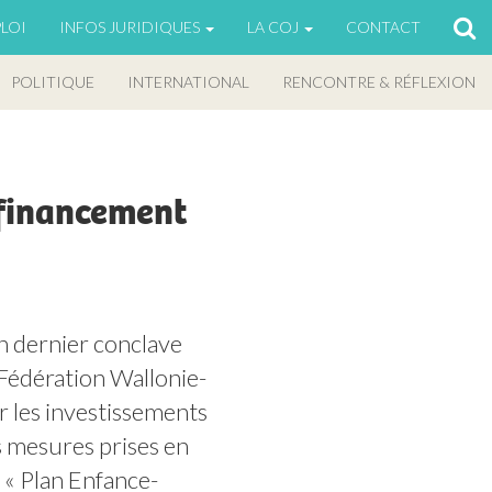
LOI
INFOS JURIDIQUES
LA COJ
CONTACT
POLITIQUE
INTERNATIONAL
RENCONTRE & RÉFLEXION
efinancement
n dernier conclave 
Fédération Wallonie-
r les investissements 
s mesures prises en 
 « Plan Enfance-