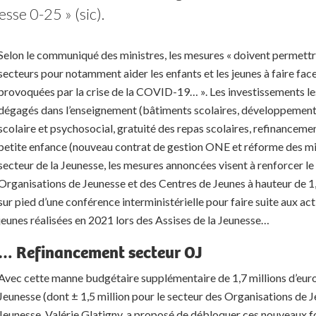
sse 0-25 » (sic).
Selon le communiqué des ministres, les mesures « doivent permett
secteurs pour notamment aider les enfants et les jeunes à faire fa
provoquées par la crise de la COVID-19… ». Les investissements le
dégagés dans l’enseignement (bâtiments scolaires, développement
scolaire et psychosocial, gratuité des repas scolaires, refinancement
petite enfance (nouveau contrat de gestion ONE et réforme des mili
secteur de la Jeunesse, les mesures annoncées visent à renforcer l
Organisations de Jeunesse et des Centres de Jeunes à hauteur de 1,7
sur pied d’une conférence interministérielle pour faire suite aux ac
jeunes réalisées en 2021 lors des Assises de la Jeunesse…
… Refinancement secteur OJ
Avec cette manne budgétaire supplémentaire de 1,7 millions d’euros
Jeunesse (dont ± 1,5 million pour le secteur des Organisations de Je
Jeunesse, Valérie Glatigny, a proposé de débloquer ces nouveaux fo