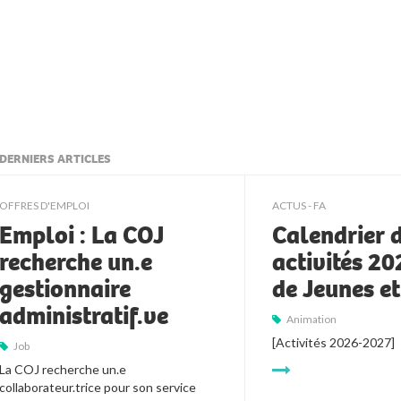
DERNIERS ARTICLES
ljkll
OFFRES D'EMPLOI
ACTUS - FA
Emploi : La COJ
Calendrier 
recherche un.e
activités 2
gestionnaire
de Jeunes e
administratif.ve
Animation
[Activités 2026-2027]
Job
La COJ recherche un.e 
collaborateur.trice pour son service 