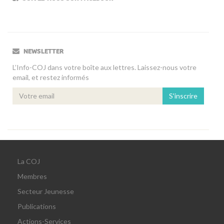
NEWSLETTER
L’Info-COJ dans votre boîte aux lettres. Laissez-nous votre
email, et restez informés
S'inscrire
La COJ
Membres
Secteur Jeunesse
Publications
Actions-Services