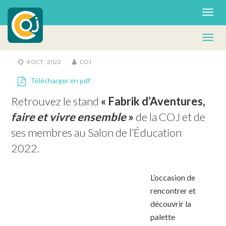
AGENDA
Fabrik d’aventures COJ
4 OCT , 2022
COJ
Télécharger en pdf
Retrouvez le stand 
« Fabrik d’Aventures, 
faire et vivre ensemble 
»
 de la COJ et de 
ses membres au Salon de l’Éducation 
2022.
L’occasion de
rencontrer et
découvrir la
palette