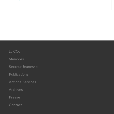
La COJ
Membres
Secteur Jeunesse
Publications
Actions-Services
Archives
Presse
Contact