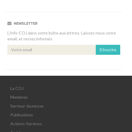
NEWSLETTER
L’Info-COJ dans votre boîte aux lettres. Laissez-nous votre
email, et restez informés
S'inscrire
La COJ
Membres
Secteur Jeunesse
Publications
Actions-Services