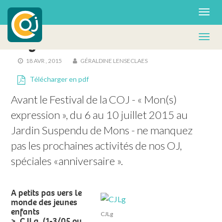
AGENDA
,
EN DIRECT DES OJ
Agenda 40eme – PART 2
18 AVR , 2015
GÉRALDINE LENSECLAES
Télécharger en pdf
Avant le Festival de la COJ - « Mon(s) 
expression », du 6 au 10 juillet 2015 au 
Jardin Suspendu de Mons - ne manquez 
pas les prochaines activités de nos OJ, 
spéciales «anniversaire ».
A petits pas vers le
monde des jeunes
enfants
CJLg
> CJLg. (1-3/05 ou