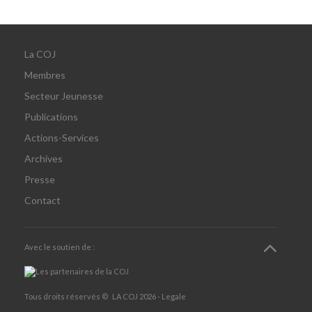
La COJ
Membres
Secteur Jeunesse
Publications
Actions-Services
Archives
Presse
Contact
Avec le soutien de :
Tous droits réservés ©
LA COJ
2026 -
Legale