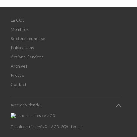
La COJ
Membres
Secteur Jeunesse
Publications
Actions-Services
Archives
Presse
Contact
Avec le soutien de :
Tous droits réservés ©
LA COJ
2026 -
Legale