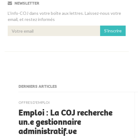
NEWSLETTER
L’Info-COJ dans votre boîte aux lettres. Laissez-nous votre
email, et restez informés
S'inscrire
DERNIERS ARTICLES
kljjkljkll
OFFRES D'EMPLOI
Emploi : La COJ recherche
un.e gestionnaire
administratif.ve