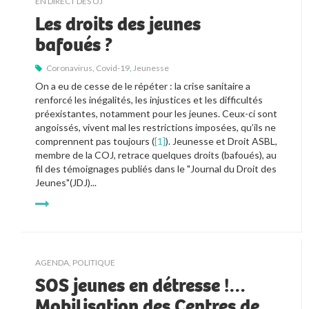
EN DIRECT DES OJ
Les droits des jeunes
bafoués ?
Coronavirus
,
Covid-19
,
Jeunesse
On a eu de cesse de le répéter : la crise sanitaire a 
renforcé les inégalités, les injustices et les difficultés 
préexistantes, notamment pour les jeunes. Ceux-ci sont 
angoissés, vivent mal les restrictions imposées, qu’ils ne 
comprennent pas toujours (
[1]
). Jeunesse et Droit ASBL, 
membre de la COJ, retrace quelques droits (bafoués), au 
fil des témoignages publiés dans le "Journal du Droit des 
Jeunes"(JDJ)...
AGENDA
,
POLITIQUE
SOS jeunes en détresse !…
Mobilisation des Centres de