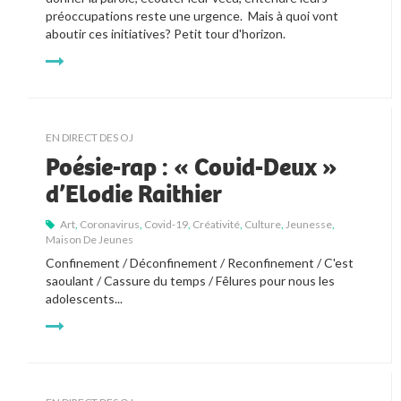
préoccupations reste une urgence.  Mais à quoi vont 
aboutir ces initiatives? Petit tour d'horizon. 
EN DIRECT DES OJ
Poésie-rap : « Covid-Deux »
d’Elodie Raithier
Art
,
Coronavirus
,
Covid-19
,
Créativité
,
Culture
,
Jeunesse
,
Maison De Jeunes
Confinement / Déconfinement / Reconfinement / C'est 
saoulant / Cassure du temps / Fêlures pour nous les 
adolescents...