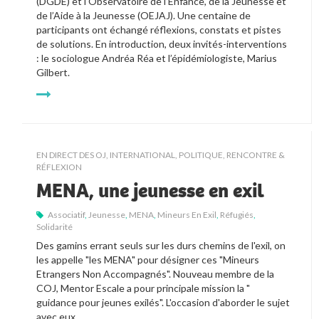
(DGDE) et l’Observatoire de l’Enfance, de la Jeunesse et 
de l’Aide à la Jeunesse (OEJAJ). Une centaine de 
participants ont échangé réflexions, constats et pistes 
de solutions. En introduction, deux invités-interventions 
: le sociologue Andréa Réa et l’épidémiologiste, Marius 
Gilbert.  
EN DIRECT DES OJ
,
INTERNATIONAL
,
POLITIQUE
,
RENCONTRE &
RÉFLEXION
MENA, une jeunesse en exil
Associatif
,
Jeunesse
,
MENA
,
Mineurs En Exil
,
Réfugiés
,
Solidarité
Des gamins errant seuls sur les durs chemins de l'exil, on 
les appelle "les MENA" pour désigner ces "Mineurs 
Etrangers Non Accompagnés". Nouveau membre de la 
COJ, Mentor Escale a pour principale mission la " 
guidance pour jeunes exilés". L'occasion d'aborder le sujet 
avec eux...