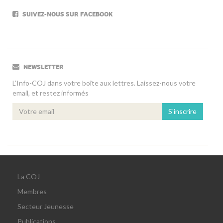
SUIVEZ-NOUS SUR FACEBOOK
NEWSLETTER
L’Info-COJ dans votre boîte aux lettres. Laissez-nous votre
email, et restez informés
S'inscrire
La COJ
Membres
Secteur Jeunesse
Publications