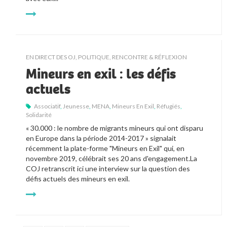
EN DIRECT DES OJ
,
POLITIQUE
,
RENCONTRE & RÉFLEXION
Mineurs en exil : les défis
actuels
Associatif
,
Jeunesse
,
MENA
,
Mineurs En Exil
,
Réfugiés
,
Solidarité
« 30.000 : le nombre de migrants mineurs qui ont disparu 
en Europe dans la période 2014-2017 » signalait 
récemment la plate-forme "Mineurs en Exil" qui, en 
novembre 2019, célébrait ses 20 ans d'engagement.La 
COJ retranscrit ici une interview sur la question des 
défis actuels des mineurs en exil.  