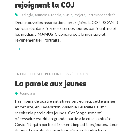
rejoignent la COJ
Écologie
,
Jeunesse
,
Media
,
Music
,
Projets
,
Secteur Associatif
Deux nouvelles associations ont rejoint la COJ : SCAN-R, 
spécialisée dans l'expression des jeunes par l'écriture et 
les médias ;  MJ-MUSIC consacrée à la musique et 
l'événementiel. Portraits.
EN DIRECT DES OJ
,
RENCONTRE & RÉFLEXION
La parole aux jeunes
Jeunesse
Pas moins de quatre initiatives ont eu lieu, cette année 
et cet été, en Fédération Wallonie-Bruxelles. But : 
récolter la parole des jeunes. Cet "engouement" 
nécessaire est dû en grande partie à la crise sanitaire 
Covid-19 qui a particulièrement impacté les jeunes.  Leur 
donner la parole, écouter leur vécu, entendre leurs 