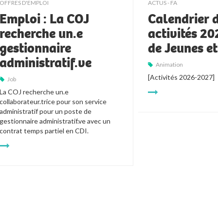
OFFRES D'EMPLOI
ACTUS - FA
Emploi : La COJ
Calendrier 
recherche un.e
activités 2
gestionnaire
de Jeunes e
administratif.ve
Animation
[Activités 2026-2027]
Job
La COJ recherche un.e 
collaborateur.trice pour son service 
administratif pour un poste de 
gestionnaire administratif.ve avec un 
contrat temps partiel en CDI.