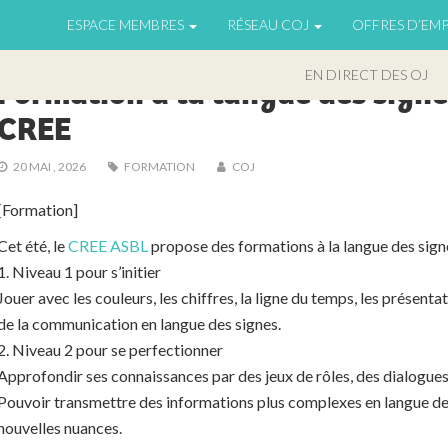
ESPACE MEMBRES
RÉSEAU COJ
OFFRES D’EMP
ACTUS - FA
EN DIRECT DES OJ
Formation à la langue des signe
CREE
20 MAI , 2026
FORMATION
COJ
[Formation]
Cet été, le
CREE ASBL
propose des formations à la langue des sign
1.
Niveau 1 pour s’initier
Jouer avec les couleurs, les chiffres, la ligne du temps, les présent
de la communication en langue des signes.
2.
Niveau 2 pour se perfectionner
Approfondir ses connaissances par des jeux de rôles, des dialogues 
Pouvoir transmettre des informations plus complexes en langue de
nouvelles nuances.