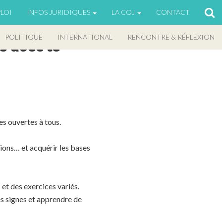
LOI
INFOS JURIDIQUES
LA COJ
CONTACT
POLITIQUE
INTERNATIONAL
RENCONTRE & RÉFLEXION
s avec le
es ouvertes à tous.
ations… et acquérir les bases
et des exercices variés.
s signes et apprendre de