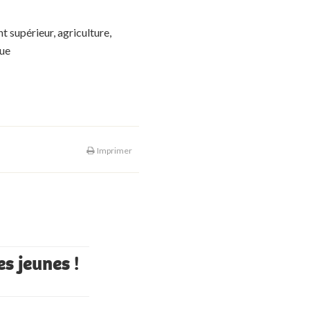
 supérieur, agriculture,
que
Imprimer
es jeunes !