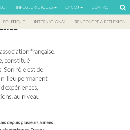
LOI
INFOS JURIDIQUES
LA COJ
CONTACT
POLITIQUE
INTERNATIONAL
RENCONTRE & RÉFLEXION
rance
sociation française. 
, constitué 
 Son rôle est de 
un  lieu permanent 
d’expériences, 
ions, au niveau 
nçais depuis plusieurs années
 volontariats en Europe,