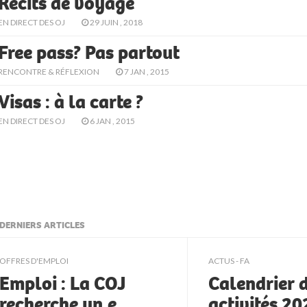
Récits de voyage
EN DIRECT DES OJ
29 JUIN , 2018
Free pass? Pas partout
RENCONTRE & RÉFLEXION
7 JAN , 2015
Visas : à la carte ?
EN DIRECT DES OJ
6 JAN , 2015
DERNIERS ARTICLES
ljkll
OFFRES D'EMPLOI
ACTUS - FA
Emploi : La COJ
Calendrier 
recherche un.e
activités 2