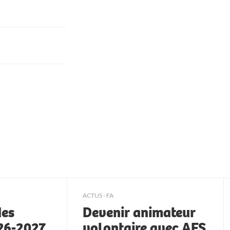
ACTUS - FA
des
Devenir animateur
026-2027
volontaire avec AFS