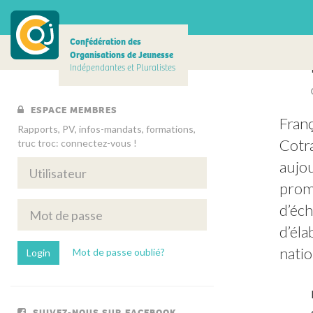
Confédération des
Organisations de Jeunesse
Indépendantes et Pluralistes
ESPACE MEMBRES
Franç
Rapports, PV, infos-mandats, formations,
Cotra
truc troc: connectez-vous !
aujou
promo
d’éch
d’éla
natio
Mot de passe oublié?
SUIVEZ-NOUS SUR FACEBOOK