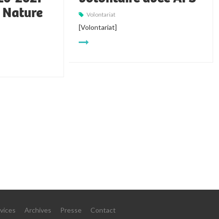
t Nature
Volontariat
[Volontariat]
vices
Archives
Presse
Contact