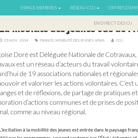
ESPACE MEMBRES
RÉSEAU COJ
OFFRES D’EMP
INTERNATIONAL
,
RENCONTRE & RÉFLEXION
EN DIRECT DES OJ
La mobilité des jeunes vue de F
25 NOV , 2014
FRANCE
,
MOBILITÉ DES JEUNES
,
VISAS
COJ
oise Doré est Déléguée Nationale de Cotravaux, as
vaux est un réseau d’acteurs du travail volontaire
rd’hui de 19 associations nationales et régionales.
uvoir et valoriser les actions volontaires. C’est 
anges et de réflexions, de partage de pratiques et 
boration d’actions communes et de prises de posit
nal, comme au niveau régional.
L’incitation à la mobilité des jeunes est entrée dans le paysage fra
déjà par les programmes, souvent soutenus par l’État : échanges et