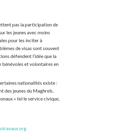
ettent pas la participation de
 sur les jeunes avec moins
les pour les inciter à
blèmes de visas sont souvent
tions défendent l’idée que la
de bénévoles et volontaires en
rtaines nationalités existe :
ment des jeunes du Maghreb,
naux » tel le service civique,
otravaux.org