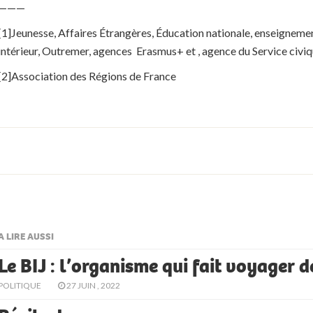
———
[1]Jeunesse, Affaires Étrangères, Éducation nationale, enseignement
intérieur, Outremer, agences Erasmus+ et , agence du Service civi
[2]Association des Régions de France
A LIRE AUSSI
Le BIJ : l’organisme qui fait voyager d
POLITIQUE
27 JUIN , 2022