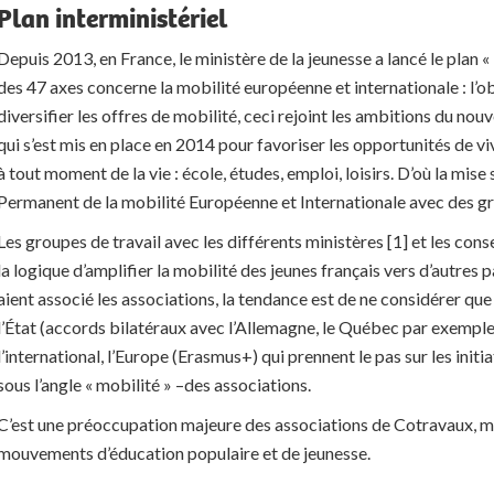
Plan interministériel
Depuis 2013, en France, le ministère de la jeunesse a lancé le plan «
des 47 axes concerne la mobilité européenne et internationale : l’ob
diversifier les offres de mobilité, ceci rejoint les ambitions d
qui s’est mis en place en 2014 pour favoriser les opportunités de v
à tout moment de la vie : école, études, emploi, loisirs. D’où la mise
Permanent de la mobilité Européenne et Internationale avec des gr
Les groupes de travail avec les différents ministères [1] et les con
la logique d’amplifier la mobilité des jeunes français vers d’autres
aient associé les associations, la tendance est de ne considérer q
l’État (accords bilatéraux avec l’Allemagne, le Québec par exemple)
l’international, l’Europe (Erasmus+) qui prennent le pas sur les ini
sous l’angle « mobilité » –des associations.
C’est une préoccupation majeure des associations de Cotravaux, ma
mouvements d’éducation populaire et de jeunesse.