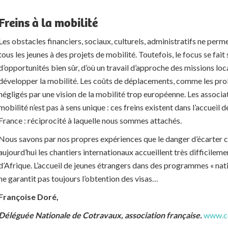
Freins à la mobilité
Les obstacles financiers, sociaux, culturels, administratifs ne perm
tous les jeunes à des projets de mobilité. Toutefois, le focus se fait
d’opportunités bien sûr, d’où un travail d’approche des missions loca
développer la mobilité. Les coûts de déplacements, comme les pro
négligés par une vision de la mobilité trop européenne. Les associa
mobilité n’est pas à sens unique : ces freins existent dans l’accueil 
France : réciprocité à laquelle nous sommes attachés.
Nous savons par nos propres expériences que le danger d’écarter ce
aujourd’hui les chantiers internationaux accueillent très difficile
d’Afrique. L’accueil de jeunes étrangers dans des programmes « natio
ne garantit pas toujours l’obtention des visas…
Françoise Doré,
Déléguée Nationale de Cotravaux, association française.
www.c