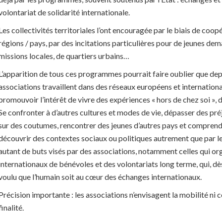
volontariat de solidarité internationale.
Les collectivités territoriales l’ont encouragée par le biais de coop
régions / pays, par des incitations particulières pour de jeunes de
missions locales, de quartiers urbains…
L’apparition de tous ces programmes pourrait faire oublier que de
associations travaillent dans des réseaux européens et internatio
promouvoir l’intérêt de vivre des expériences « hors de chez soi », d
Se confronter à d’autres cultures et modes de vie, dépasser des pré
sur des coutumes, rencontrer des jeunes d’autres pays et comprend
découvrir des contextes sociaux ou politiques autrement que par les
autant de buts visés par des associations, notamment celles qui or
internationaux de bénévoles et des volontariats long terme, qui, dès
voulu que l’humain soit au cœur des échanges internationaux.
Précision importante : les associations n’envisagent la mobilité 
finalité.