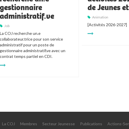
gestionnaire
de Jeunes e
administratif.ve
Animation
[Activités 2026-2027]
Job
La COJ recherche un.e 
collaborateur.trice pour son service 
administratif pour un poste de 
gestionnaire administratif.ve avec un 
contrat temps partiel en CDI.
La COJ
Membres
Secteur Jeunesse
Publications
Actions-Ser