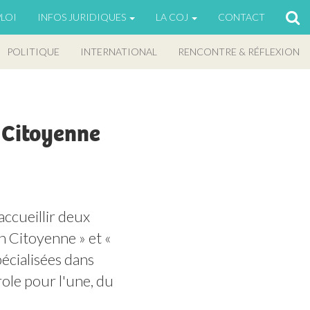
LOI
INFOS JURIDIQUES
LA COJ
CONTACT
POLITIQUE
INTERNATIONAL
RENCONTRE & RÉFLEXION
 Citoyenne
ccueillir deux 
Citoyenne » et « 
cialisées dans 
role pour l'une, du 