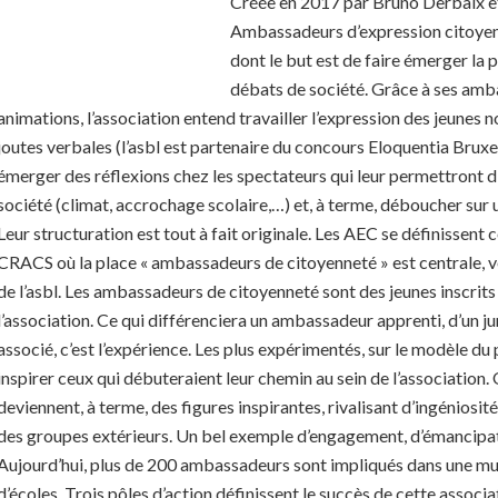
Créée en 2017 par Bruno Derbaix et 
Ambassadeurs d’expression citoyen
dont le but est de faire émerger la 
débats de société. Grâce à ses amba
animations, l’association entend travailler l’expression des jeunes
joutes verbales (l’asbl est partenaire du concours Eloquentia Bruxel
émerger des réflexions chez les spectateurs qui leur permettront 
société (climat, accrochage scolaire,…) et, à terme, déboucher sur
Leur structuration est tout à fait originale. Les AEC se définisse
CRACS où la place « ambassadeurs de citoyenneté » est centrale, v
de l’asbl. Les ambassadeurs de citoyenneté sont des jeunes inscrits
l’association. Ce qui différenciera un ambassadeur apprenti, d’un jun
associé, c’est l’expérience. Les plus expérimentés, sur le modèle du
inspirer ceux qui débuteraient leur chemin au sein de l’association.
deviennent, à terme, des figures inspirantes, rivalisant d’ingéniosit
des groupes extérieurs. Un bel exemple d’engagement, d’émancipati
Aujourd’hui, plus de 200 ambassadeurs sont impliqués dans une mul
d’écoles. Trois pôles d’action définissent le succès de cette associ