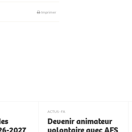
Imprimer
ACTUS - FA
des
Devenir animateur
026-2027
volontaire avec AFS