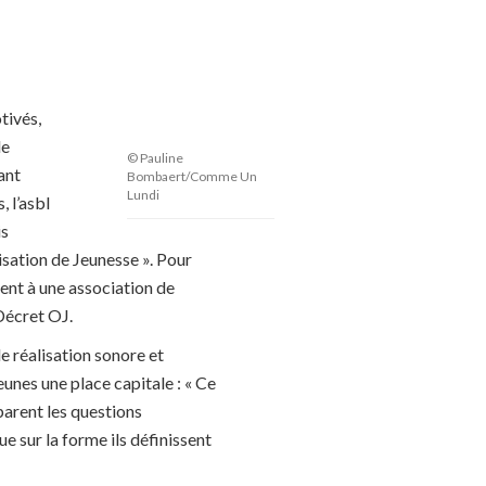
tivés,
de
© Pauline
ant
Bombaert/Comme Un
Lundi
 l’asbl
is
ation de Jeunesse ». Pour
ent à une association de
Décret OJ.
 réalisation sonore et
jeunes une place capitale : « Ce
éparent les questions
ue sur la forme ils définissent