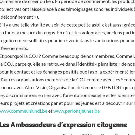
sa manière de créer du lien. En période de confinement, les product
collectives ont laissé place à des témoignages sonores individuels 
(dé)confinement »).
S’il y a une telle vitalité au sein de cette petite asbl, c’est aussi gr
au fur et à mesure du temps. En effet, les volontaires, anciens parti
régulièrement sollicités pour intervenir dans les animations pour un
d’événements.
Et pourquoi la COJ ? Comme beaucoup de nos membres, Comme Un lu
la COJ, parce qu’elle se retrouve dans l’identité « pluraliste » de n
pour le contact et les échanges positifs que l’asbl a expérimenté l
d’autres organisations membres de la COJ comme avec Les Scouts 
encore avec Alter Visio, Organisation de Jeunesse LGBTQI+ qui a p
les discriminations en lien avec l’orientation sexuelle et les identité
leurs projets et créations par et pour les jeunes est à découvrir sur l
www.commeunlundi.be
et
www.parlonsjeunes.be
Les Ambassadeurs d’expression citoyenne