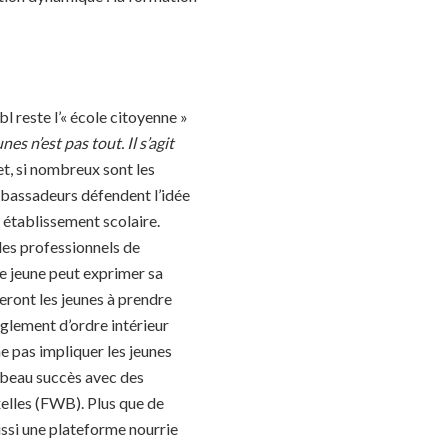
l reste l’« école citoyenne »
es n’est pas tout. Il s’agit
fet, si nombreux sont les
Ambassadeurs défendent l’idée
ur établissement scolaire.
les professionnels de
 le jeune peut exprimer sa
eront les jeunes à prendre
èglement d’ordre intérieur
ne pas impliquer les jeunes
n beau succès avec des
elles (FWB). Plus que de
ussi une plateforme nourrie