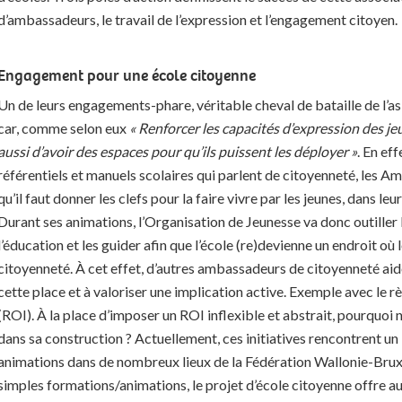
d’ambassadeurs, le travail de l’expression et l’engagement citoyen.
Engagement pour une école citoyenne
Un de leurs engagements-phare, véritable cheval de bataille de l’asb
car, comme selon eux
« Renforcer les capacités d’expression des jeun
aussi d’avoir des espaces pour qu’ils puissent les déployer »
. En ef
référentiels et manuels scolaires qui parlent de citoyenneté, les 
qu’il faut donner les clefs pour la faire vivre par les jeunes, dans le
Durant ses animations, l’Organisation de Jeunesse va donc outiller 
l’éducation et les guider afin que l’école (re)devienne un endroit où
citoyenneté. À cet effet, d’autres ambassadeurs de citoyenneté aid
cette place et à valoriser une implication active. Exemple avec le r
(ROI). À la place d’imposer un ROI inflexible et abstrait, pourquoi 
dans sa construction ? Actuellement, ces initiatives rencontrent u
animations dans de nombreux lieux de la Fédération Wallonie-Brux
simples formations/animations, le projet d’école citoyenne offre a