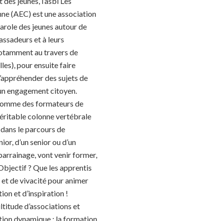
des jeunes, l’asbl Les
ne (AEC) est une association
parole des jeunes autour de
ssadeurs et à leurs
 notamment au travers de
les), pour ensuite faire
d’appréhender des sujets de
 un engagement citoyen.
nt comme des formateurs de
éritable colonne vertébrale
 dans le parcours de
ior, d’un senior ou d’un
 parrainage, vont venir former,
 Objectif ? Que les apprentis
é et de vivacité pour animer
on et d’inspiration !
titude d’associations et
ation dynamique : la formation