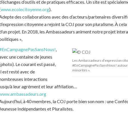
d’échanges d’outils et de pratiques efficaces. Un site est spécialem
(
www.ecolecitoyenne.org
).
Adepte des collaborations avec des d’acteurs/partenaires diversif
d’expression citoyenne a rejoint la COJ pour son pluralisme. À cela 
d’un projet. En 2018, les Ambassadeurs animent notre projet interac
politiques »,
#EnCampagnePasSansNous!
,
avec une centaine de jeunes
Les Ambassadeurs d’expression cito
(photo). Le courant est passé,
#EnCampagnePasSansNous! autour d’un
minorités ».
il est resté avec de
nombreuses interactions
jusqu’à leur agrément et leur affiliation…
www.ambassadeurs.org
Aujourd’hui, à 40 membres, la COJ porte bien son nom : une Confé
Jeunesse Indépendantes et Pluralistes.