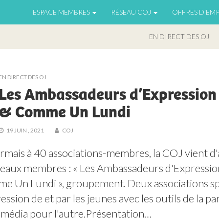
ESPACE MEMBRES
RÉSEAU COJ
OFFRES D’EMP
EN DIRECT DES OJ
EN DIRECT DES OJ
Les Ambassadeurs d’Expression
& Comme Un Lundi
19 JUIN , 2021
COJ
mais à 40 associations-membres, la COJ vient d'a
aux membres : « Les Ambassadeurs d'Expression 
 Un Lundi », groupement. Deux associations spé
ression de et par les jeunes avec les outils de la pa
média pour l'autre.Présentation…