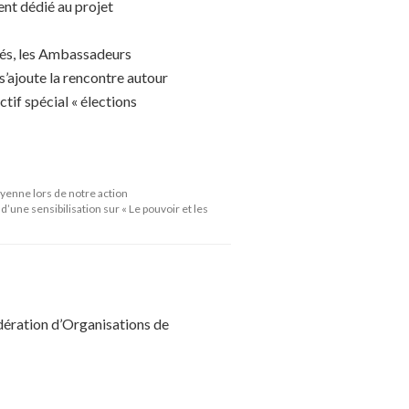
ent dédié au projet
iés, les Ambassadeurs
s’ajoute la rencontre autour
tif spécial « élections
yenne lors de notre action
e sensibilisation sur « Le pouvoir et les
dération d’Organisations de