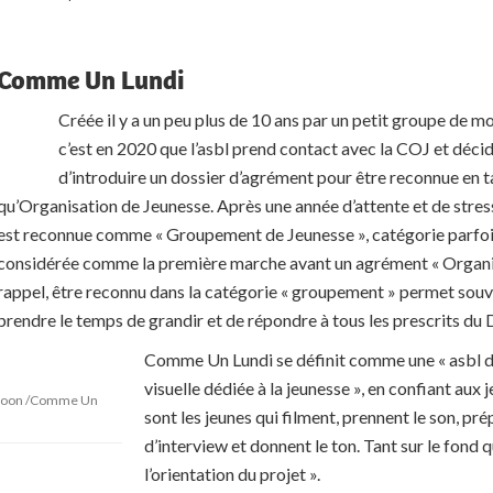
Comme Un Lundi
Créée il y a un peu plus de 10 ans par un petit groupe de mo
c’est en 2020 que l’asbl prend contact avec la COJ et déci
d’introduire un dossier d’agrément pour être reconnue en t
qu’Organisation de Jeunesse. Après une année d’attente et de stress,
est reconnue comme « Groupement de Jeunesse », catégorie parfo
considérée comme la première marche avant un agrément « Organis
rappel, être reconnu dans la catégorie « groupement » permet souv
prendre le temps de grandir et de répondre à tous les prescrits du 
Comme Un Lundi se définit comme une « asbl de
visuelle dédiée à la jeunesse », en confiant aux 
 Boon /Comme Un
sont les jeunes qui filment, prennent le son, pr
d’interview et donnent le ton. Tant sur le fond q
l’orientation du projet ».