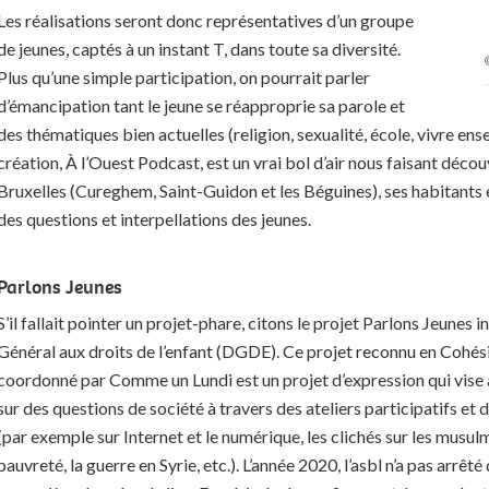
Les réalisations seront donc représentatives d’un groupe
de jeunes, captés à un instant T, dans toute sa diversité.
Plus qu’une simple participation, on pourrait parler
d’émancipation tant le jeune se réapproprie sa parole et
des thématiques bien actuelles (religion, sexualité, école, vivre en
création, À l’Ouest Podcast, est un vrai bol d’air nous faisant décou
Bruxelles (Cureghem, Saint-Guidon et les Béguines), ses habitants e
des questions et interpellations des jeunes.
Parlons Jeunes
S’il fallait pointer un projet-phare, citons le projet Parlons Jeunes 
Général aux droits de l’enfant (DGDE). Ce projet reconnu en Cohési
coordonné par Comme un Lundi est un projet d’expression qui vise à
sur des questions de société à travers des ateliers participatifs et 
(par exemple sur Internet et le numérique, les clichés sur les musulm
pauvreté, la guerre en Syrie, etc.). L’année 2020, l’asbl n’a pas arrêt