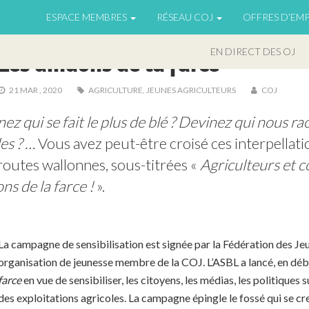
ESPACE MEMBRES
RÉSEAU COJ
OFFRES D’EMP
EN DIRECT DES OJ
EN DIRECT DES OJ
Les dindons de la farce
21 MAR , 2020
AGRICULTURE
,
JEUNES AGRICULTEURS
COJ
ez qui se fait le plus de blé ? Devinez qui nous rac
es ? … 
Vous avez peut-être croisé ces interpellatio
outes wallonnes, sous-titrées « 
Agriculteurs et c
ns de la farce ! 
».
La campagne de sensibilisation est signée par la Fédération des Jeu
organisation de jeunesse membre de la COJ. L’ASBL a lancé, en déb
farce
en vue de sensibiliser, les citoyens, les médias, les politiques
des exploitations agricoles. La campagne épingle le fossé qui se cr