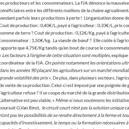
les producteurs et les consommateurs. La FJA dénonce la mauvaise
bénéficiaires entre les différents maillons de la chaine agroaliment
vendant parfois leurs productions à perte !
L’organisation donne de
Cout de production : 0,40€/L, payé à l’agriculteur : 0,33€/L, prix 
pomme de terre ? Cout de production : 0,12€/Kg, payé à l’agriculte
consommateur : 1,50€/kg.
La viande de bœuf ?
Elle coûte à l’agri
rapporte que 4,75€/Kg tandis qu’en bout de course le consommat
«
Les facteurs à l’origine de cette situation sont multiples,
explique
coordinateur de la FJA
. On pointe notamment les orientations ultra
dans les années 90 plaçant les agriculteurs sur un marché mondiali
grande volatilité des prix
»
.
De plus, dans plusieurs secteurs, l’agric
de vente de sa production. Celui-ci est imposé par une poignée de g
l’agriculteur refuse ? Il se coupe du marché de la grande distribution
L’alternative est peu viable. «
Même si nous soutenons les initiative
poursuit G.Van Binst
,
le circuit court n’est pas la solution unique
n’ont pas les possibilités de se rendre directement à la ferme et tou
capacités d’investissement, le temps ou la formation nécessaires à