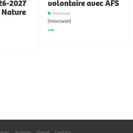
026-2027
volontaire avec AFS
t Nature
Volontariat
[Volontariat]
vices
Archives
Presse
Contact