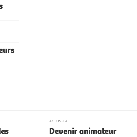
s
eurs
ACTUS - FA
des
Devenir animateur