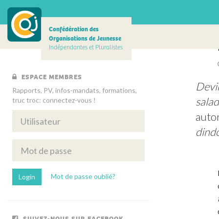
Confédération des
Organisations de Jeunesse
Indépendantes et Pluralistes
ESPACE MEMBRES
Devin
Rapports, PV, infos-mandats, formations,
salad
truc troc: connectez-vous !
autor
dindo
Mot de passe oublié?
SUIVEZ-NOUS SUR FACEBOOK