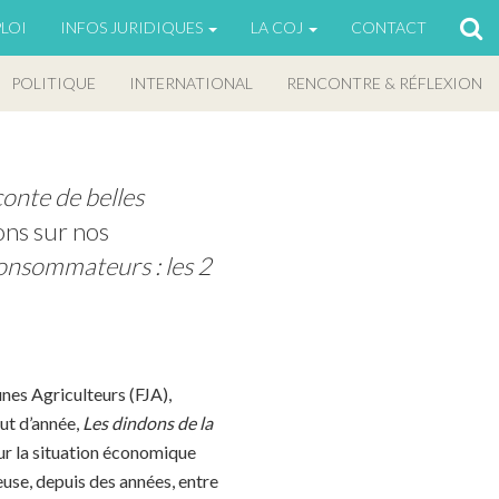
LOI
INFOS JURIDIQUES
LA COJ
CONTACT
POLITIQUE
INTERNATIONAL
RENCONTRE & RÉFLEXION
onte de belles 
ns sur nos 
onsommateurs : les 2 
nes Agriculteurs (FJA),
ut d’année,
Les dindons de la
 sur la situation économique
euse, depuis des années, entre