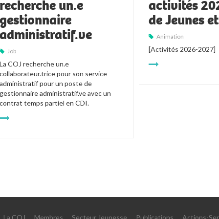
recherche un.e
activités 2
gestionnaire
de Jeunes e
administratif.ve
Animation
[Activités 2026-2027]
Job
La COJ recherche un.e 
collaborateur.trice pour son service 
administratif pour un poste de 
gestionnaire administratif.ve avec un 
contrat temps partiel en CDI.
La COJ
Membres
Secteur Jeunesse
Publications
Actions-Ser