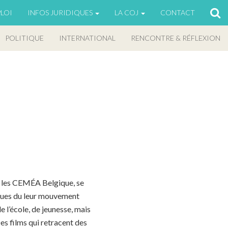
LOI
INFOS JURIDIQUES
LA COJ
CONTACT
POLITIQUE
INTERNATIONAL
RENCONTRE & RÉFLEXION
r les CEMÉA Belgique, se
iques du leur mouvement
de l’école, de jeunesse, mais
es films qui retracent des