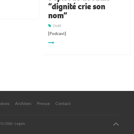
“dignité crie son
nom”
Outil
[Podcast]
vices
Archives
Presse
Contact
COJ
2026 -
Legale