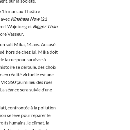
t, sur la société.
le 15 mars au Théâtre
s avec
Kinshasa Now
(21
nri Wajnberg et
Bigger Than
ore Vasseur.
, on suit Mika, 14 ans. Accusé
ssé hors de chez lui, Mika doit
e la rue pour survivre à
histoire se déroule, des choix
 en réalité virtuelle est une
 VR 360°,au milieu des rues
 La séance sera suivie d’une
ti, confrontée à la pollution
ion se lève pour réparer le
oits humains, le climat, la