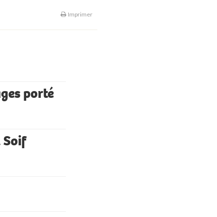
Imprimer
ages porté
 Soif