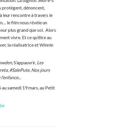
mentation. La dignité. Seul-e-s
les protègent, dénoncent,
 à leur rencontre à travers le
n… le film nous révèle un
pour plus grand que soi. Alors
ent vivre. Et ce qu’être au
vec la réalisatrice et Winnie
nowden
, S’appauvrir,
Les
reta
,
#SalePute
,
Nos jours
 l’enfance.
..
15 au samedi 19 mars, au Petit
be