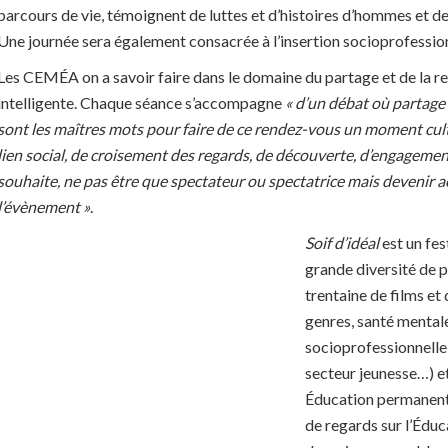
parcours de vie, témoignent de luttes et d’histoires d’hommes et 
Une journée sera également consacrée à l’insertion socioprofession
Les CEMÉA on a savoir faire dans le domaine du partage et de la re
intelligente. Chaque séance s’accompagne
« d’un débat où partage
sont les maîtres mots pour faire de ce rendez-vous un moment cult
lien social, de croisement des regards, de découverte, d’engagement o
souhaite, ne pas être que spectateur ou spectatrice mais devenir a
l’évènement »
.
Soif d’idéal
est un fest
grande diversité de p
trentaine de films et 
genres, santé mentale
socioprofessionnelle,
secteur jeunesse…) et
Éducation permanente
de regards sur l’Éduca