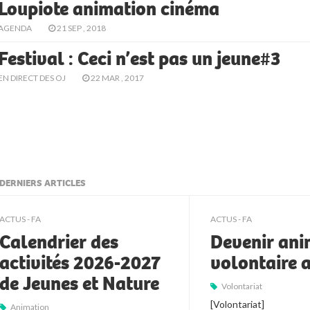
Loupiote animation cinéma
AGENDA
21 SEP , 2018
Festival : Ceci n’est pas un jeune#3
EN DIRECT DES OJ
22 MAR , 2017
DERNIERS ARTICLES
ljkll
ACTUS - FA
ACTUS - FA
Calendrier des
Devenir ani
activités 2026-2027
volontaire 
de Jeunes et Nature
Volontariat
[Volontariat]
Animation