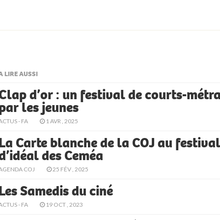
A LIRE AUSSI
Clap d’or : un festival de courts-métr
par les jeunes
ACTUS - FA
1 AVR , 2025
La Carte blanche de la COJ au festival
d’idéal des Ceméa
AGENDA COJ
25 FÉV , 2025
Les Samedis du ciné
ACTUS - FA
19 OCT , 2023