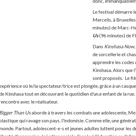
donc, immanquablemen
Le festival démarre 
Mercelis, à Bruxelle
minutes) de Marc-He
Us
(96 minutes) de Fl
Dans
Kinshasa Now
de sorcellerie et cha
apprendre les codes d
Kinshasa. Alors que l’
sont proposés. Le film
expérience où le/la spectateur/trice est plongée, grâce à un casque
de Kinshasa tout en découvrant le quotidien d’un.e enfant de la rue.
rencontre avec le réalisateur.
Bigger Than Us
aborde à travers les combats une adolescente, Mela
plastique qui ravage son pays, l’Indonésie. Comme elle, une générat
monde. Partout, adolescent-e-s et jeunes adultes luttent pour les dr