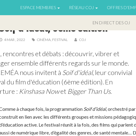
ESPACE MEMBRES
RÉSEAU COJ
OFFRES D’EMP
AGENDA
EN DIRECT DES OJ
Soif d’idéal, 6ème édition
4 MAR , 2022
CINÉMA
,
FESTIVAL
COJ
, rencontres et débats : découvrir, vibrer et 
ger ensemble différents regards sur le monde. 
CEMÉA nous invitent à 
Soif d'idéal
, leur convivial 
val du film d'éducation (6ème édition). En 
ture : 
Kinshasa Now
 et 
Bigger Than Us
.
Comme à chaque fois, la programmation
Soif d’idéal
, orchestré pa
construit en lien avec les différents groupes et missions pédagog
d’éducation active. Le festival réunit à la fois, des films qui parlent 
aussi de numérique libre, d’égalité des genres, de santé mentale… D