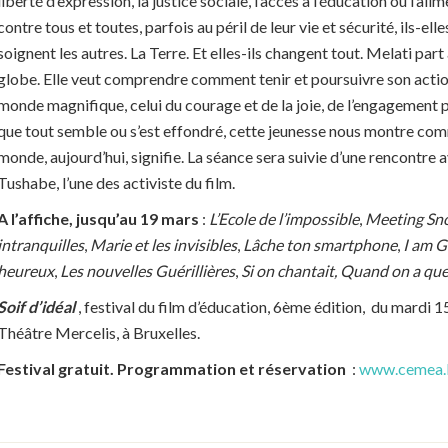
liberté d’expression, la justice sociale, l’accès à l’éducation ou l’ali
contre tous et toutes, parfois au péril de leur vie et sécurité, ils-el
soignent les autres. La Terre. Et elles-ils changent tout. Melati part
globe. Elle veut comprendre comment tenir et poursuivre son actio
monde magnifique, celui du courage et de la joie, de l’engagement 
que tout semble ou s’est effondré, cette jeunesse nous montre comm
monde, aujourd’hui, signifie. La séance sera suivie d’une rencontre a
Tushabe, l’une des activiste du film.
A l’affiche, jusqu’au 19 mars
:
L’Ecole de l’impossible
,
Meeting S
intranquilles
,
Marie et les invisibles
,
Lâche ton smartphone
,
I am G
heureux
,
Les nouvelles Guérillières
,
Si on chantait, Quand on a que
Soif d’idéal
, festival du film d’éducation, 6ème édition, du mardi 
Théâtre Mercelis, à Bruxelles.
Festival gratuit. Programmation et réservation
:
www.cemea.