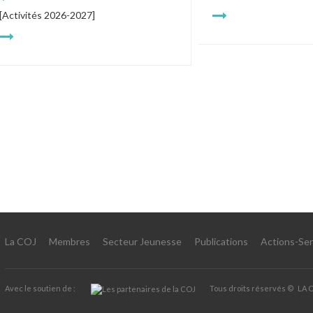
[Activités 2026-2027]
La COJ
Membres
Secteur Jeunesse
Publications
Actions-Ser
Avec le soutien de :
Tous droits réservés ©
LA 