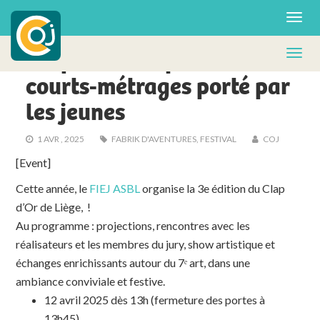
ACTUS - FA
Clap d’or : un festival de
courts-métrages porté par
les jeunes
1 AVR , 2025
FABRIK D'AVENTURES
,
FESTIVAL
COJ
[Event]
Cette année, le
FIEJ ASBL
organise la 3e édition du Clap
d’Or de Liège, !
Au programme : projections, rencontres avec les
réalisateurs et les membres du jury, show artistique et
échanges enrichissants autour du 7ᵉ art, dans une
ambiance conviviale et festive.
12 avril 2025 dès 13h (fermeture des portes à
13h45)