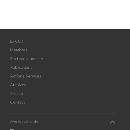
La COJ
Membres
Secteur Jeunesse
Publications
Actions-Services
Archives
Presse
Contact
Avec le soutien de :