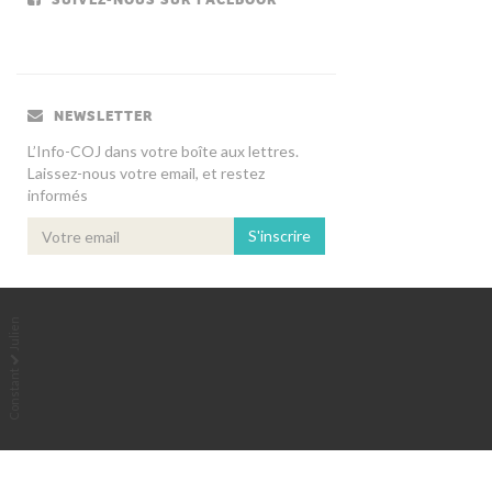
NEWSLETTER
L’Info-COJ dans votre boîte aux lettres.
Laissez-nous votre email, et restez
informés
S'inscrire
Julien
Constant