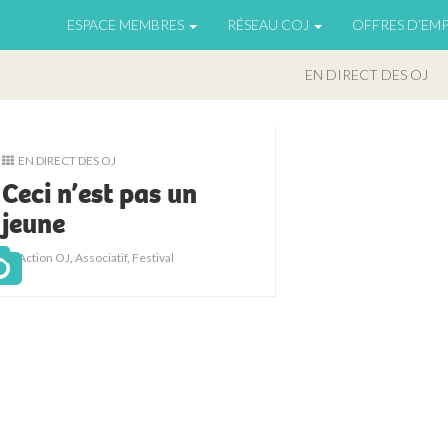
ESPACE MEMBRES
RÉSEAU COJ
OFFRES D’EMP
EN DIRECT DES OJ
EN DIRECT DES OJ
Ceci n’est pas un
jeune
Action OJ
,
Associatif
,
Festival