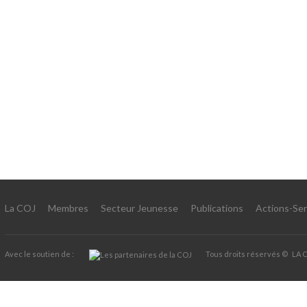
La COJ
Membres
Secteur Jeunesse
Publications
Actions-Ser
Avec le soutien de :
Tous droits réservés ©
LA 