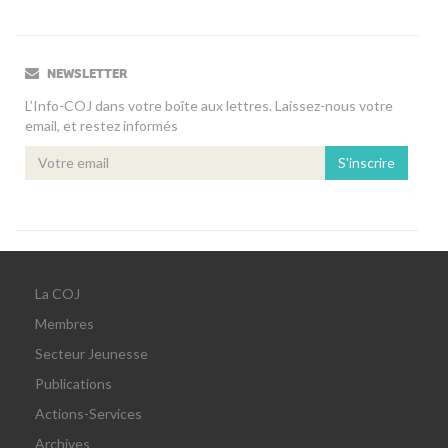
NEWSLETTER
L’Info-COJ dans votre boîte aux lettres. Laissez-nous votre
email, et restez informés
S'inscrire
La COJ
Membres
Secteur Jeunesse
Publications
Actions-Services
Archives