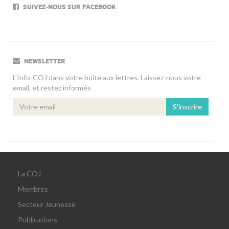
SUIVEZ-NOUS SUR FACEBOOK
NEWSLETTER
L’Info-COJ dans votre boîte aux lettres. Laissez-nous votre
email, et restez informés
S'inscrire
La COJ
Membres
Secteur Jeunesse
Publications