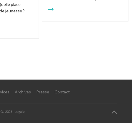
Quelle place 
 de jeunesse
?
vices
Archives
Presse
Contact
COJ
2026 -
Legale