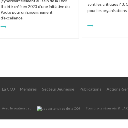
(cyber)harcèlement au sein de la FWB. 
sont les critiques
? 3. 
Il a été créé en 2023 d'une initiative du 
pour les organisations
Pacte pour un Enseignement 
d'excellence. 
La COJ
Membres
Secteur Jeunesse
Publications
Actions-Ser
Avec le soutien de :
Tous droits réservés ©
LA 