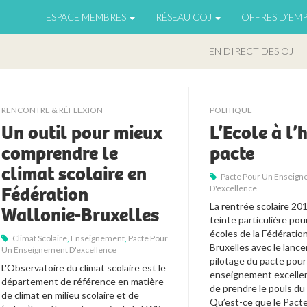
ESPACE MEMBRES
RÉSEAU COJ
OFFRES D’EMP
EN DIRECT DES OJ
RENCONTRE & RÉFLEXION
POLITIQUE
Un outil pour mieux
L’Ecole à l’
comprendre le
pacte
climat scolaire en
Pacte Pour Un Enseig
Fédération
D'excellence
La rentrée scolaire 201
Wallonie-Bruxelles
teinte particulière pou
écoles de la Fédératio
Climat Scolaire
,
Enseignement
,
Pacte Pour
Bruxelles avec le lance
Un Enseignement D'excellence
pilotage du pacte pour 
L'Observatoire du climat scolaire est le 
enseignement excellenc
département 
de référence 
en
 matière 
de prendre le pouls du s
de climat en milieu scolaire et de 
Qu’est-ce que le Pact