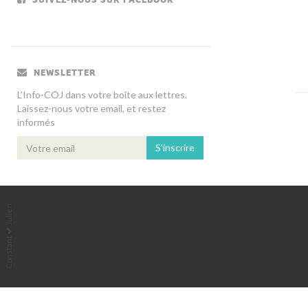
NEWSLETTER
L’Info-COJ dans votre boîte aux lettres.
Laissez-nous votre email, et restez
informés
S'inscrire
Julien
Constant