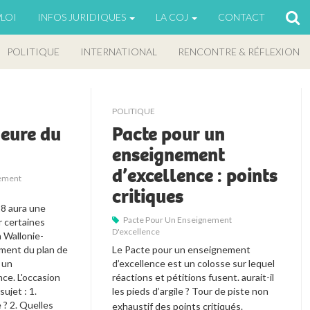
LOI
INFOS JURIDIQUES
LA COJ
CONTACT
POLITIQUE
INTERNATIONAL
RENCONTRE & RÉFLEXION
POLITIQUE
heure du
Pacte pour un
enseignement
d’excellence : points
nement
critiques
8 aura une 
Pacte Pour Un Enseignement
r certaines 
D'excellence
n Wallonie-
ment du plan de 
Le Pacte pour un enseignement 
un 
d’excellence est un colosse sur lequel 
e. L'occasion 
réactions et pétitions fusent. aurait-il 
ujet : 1. 
les pieds d’argile
? Tour de piste non 
e
? 2. Quelles 
exhaustif des points critiqués.