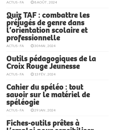
ACTUS - FA
8 AOÛT , 2024
Quiz TAF : combattre les
préjugés de genre dans
l’orientation scolaire et
professionnelle
ACTUS - FA
30 MAI , 2024
Outils pédagogiques de la
Croix Rouge Jeunesse
ACTUS - FA
13 FÉV , 2024
Cahier du spéléo : tout
savoir sur le matériel de
spéléogie
ACTUS - FA
29 JAN , 2024
Fiches-outils prêtes à