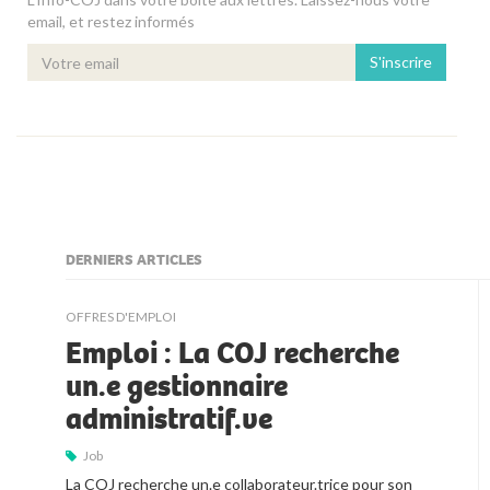
email, et restez informés
S'inscrire
DERNIERS ARTICLES
kljjkljkll
OFFRES D'EMPLOI
Emploi : La COJ recherche
un.e gestionnaire
administratif.ve
Job
La COJ recherche un.e collaborateur.trice pour son 