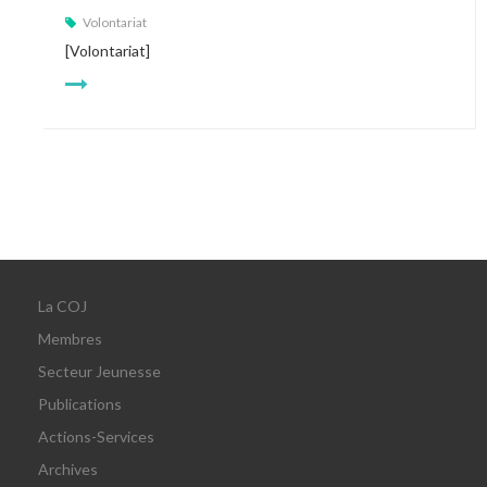
Volontariat
[Volontariat]
La COJ
Membres
Secteur Jeunesse
Publications
Actions-Services
Archives