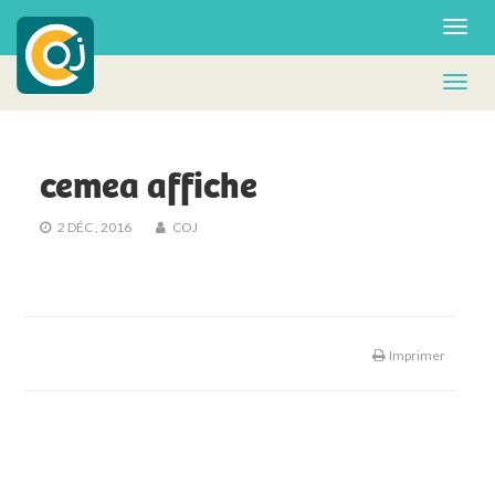
cemea affiche
2 DÉC , 2016
COJ
Imprimer