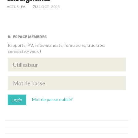
ACTUS - FA
31 OCT , 2025
ESPACE MEMBRES
Rapports, PV, infos-mandats, formations, truc troc:
connectez-vous !
Mot de passe oublié?