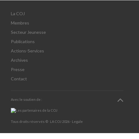
La COJ
Membres
Secteur Jeunesse
Publications
Actions-Services
Archives
Presse
Contact
Avec le soutien de :
Tous droits réservés ©
LA COJ
2026 -
Legale