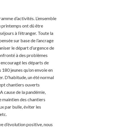
gramme d’activités. L’ensemble
u printemps ont dû être
éjours à l’étranger. Toute la
epensée sur base de l’ancrage
aniser le départ d’urgence de
confronté à des problèmes
s encouragé les départs de
es 180 jeunes qu’on envoie en
er. D’habitude, un été normal
sept chantiers ouverts
 A cause de la pandémie,
e maintien des chantiers
x par bulle, éviter les
etc.
e d’évolution positive, nous