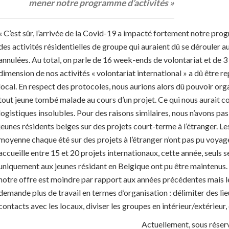
mener notre programme d’activités »
« C’est sûr, l’arrivée de la Covid-19 a impacté fortement notre pro
des activités résidentielles de groupe qui auraient dû se dérouler a
annulées. Au total, on parle de 16 week-ends de volontariat et de 3 s
dimension de nos activités « volontariat international » a dû être r
local. En respect des protocoles, nous aurions alors dû pouvoir org
tout jeune tombé malade au cours d’un projet. Ce qui nous aurait 
logistiques insolubles. Pour des raisons similaires, nous n’avons pa
jeunes résidents belges sur des projets court-terme à l’étranger. L
moyenne chaque été sur des projets à l’étranger n’ont pas pu voyag
accueille entre 15 et 20 projets internationaux, cette année, seuls 
uniquement aux jeunes résidant en Belgique ont pu être maintenus.
notre offre est moindre par rapport aux années précédentes mais l
demande plus de travail en termes d’organisation : délimiter des lieu
contacts avec les locaux, diviser les groupes en intérieur/extérieur, 
Actuellement, sous réserv