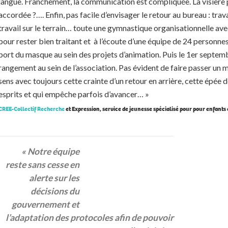
langue. Franchement, la communication est compliquée. La visière p
accordée ?…. Enfin, pas facile d’envisager le retour au bureau : trava
travail sur le terrain… toute une gymnastique organisationnelle ave
pour rester bien traitant et à l’écoute d’une équipe de 24 personnes
port du masque au sein des projets d’animation. Puis le 1er septem
rangement au sein de l’association. Pas évident de faire passer un 
sens avec toujours cette crainte d’un retour en arrière, cette épée
esprits et qui empêche parfois d’avancer… »
CREE-Collectif
Recherc
he
et Expression, service de jeunesse spécialisé pour pour enfants
« Notre équipe
reste sans cesse en
alerte sur les
décisions du
gouvernement et
l’adaptation des protocoles afin de pouvoir