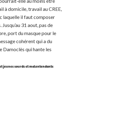
ourrait-elle au moins être
il à domicile, travail au CREE,
c laquelle il faut composer
. Jusqu’au 31 aout, pas de
bre, port du masque pour le
message cohérent qui a du
 de Damoclès qui hante les
 et jeunes sourds et malentendants