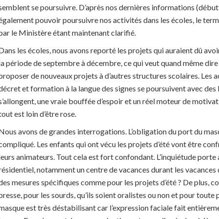
semblent se poursuivre. D’après nos dernières informations (début
également pouvoir poursuivre nos activités dans les écoles, le terme 
par le Ministère étant maintenant clarifié.
Dans les écoles, nous avons reporté les projets qui auraient dû avoir
la période de septembre à décembre, ce qui veut quand même dire 
proposer de nouveaux projets à d’autres structures scolaires. Les a
décret et formation à la langue des signes se poursuivent avec des l
s’allongent, une vraie bouffée d’espoir et un réel moteur de motiva
tout est loin d’être rose.
Nous avons de grandes interrogations. L’obligation du port du mas
compliqué. Les enfants qui ont vécu les projets d’été vont être conf
leurs animateurs. Tout cela est fort confondant. L’inquiétude porte a
résidentiel, notamment un centre de vacances durant les vacances d
des mesures spécifiques comme pour les projets d’été ? De plus, c
presse, pour les sourds, qu’ils soient oralistes ou non et pour toute
masque est très déstabilisant car l’expression faciale fait entièreme