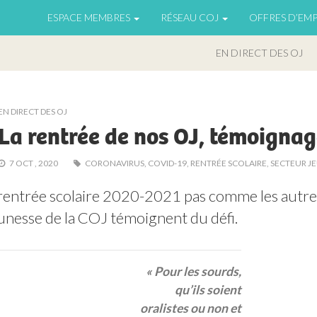
ESPACE MEMBRES
RÉSEAU COJ
OFFRES D’EMP
EN DIRECT DES OJ
EN DIRECT DES OJ
La rentrée de nos OJ, témoignag
7 OCT , 2020
CORONAVIRUS
,
COVID-19
,
RENTRÉE SCOLAIRE
,
SECTEUR J
entrée scolaire 2020-2021 pas comme les autres,
unesse de la COJ témoignent du défi.
« Pour les sourds,
qu’ils soient
oralistes ou non et