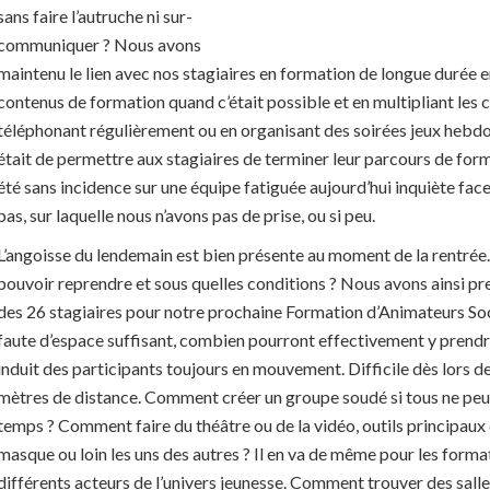
sans faire l’autruche ni sur-
communiquer ? Nous avons
maintenu le lien avec nos stagiaires en formation de longue durée 
contenus de formation quand c’était possible et en multipliant les 
téléphonant régulièrement ou en organisant des soirées jeux hebd
était de permettre aux stagiaires de terminer leur parcours de form
été sans incidence sur une équipe fatiguée aujourd’hui inquiète face à
pas, sur laquelle nous n’avons pas de prise, ou si peu.
L’angoisse du lendemain est bien présente au moment de la rentrée.
pouvoir reprendre et sous quelles conditions ? Nous avons ainsi pr
des 26 stagiaires pour notre prochaine Formation d’Animateurs Soc
faute d’espace suffisant, combien pourront effectivement y prend
induit des participants toujours en mouvement. Difficile dès lors de
mètres de distance. Comment créer un groupe soudé si tous ne pe
temps ? Comment faire du théâtre ou de la vidéo, outils principaux 
masque ou loin les uns des autres ? Il en va de même pour les form
différents acteurs de l’univers jeunesse. Comment trouver des sall