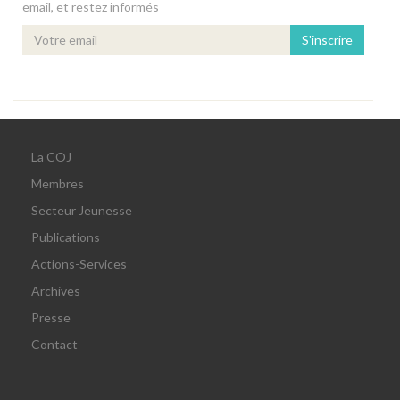
email, et restez informés
S'inscrire
La COJ
Membres
Secteur Jeunesse
Publications
Actions-Services
Archives
Presse
Contact