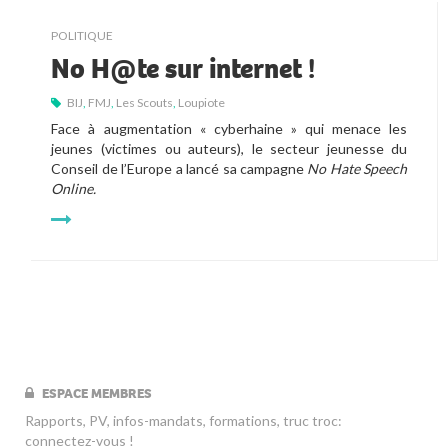
POLITIQUE
No H@te sur internet !
BIJ
,
FMJ
,
Les Scouts
,
Loupiote
Face à augmentation « cyberhaine » qui menace les
jeunes (victimes ou auteurs), le secteur jeunesse du
Conseil de l’Europe a lancé sa campagne
No Hate Speech
Online.
ESPACE MEMBRES
Rapports, PV, infos-mandats, formations, truc troc:
connectez-vous !