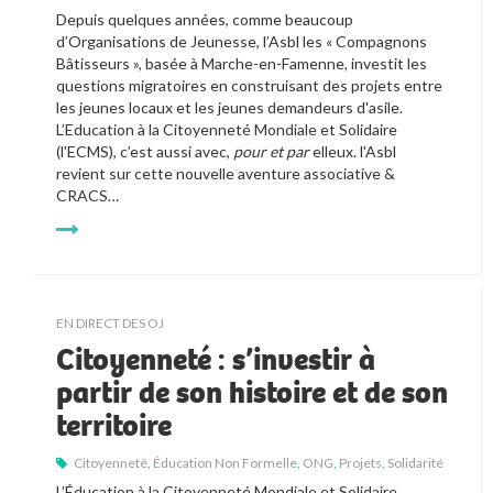
Depuis quelques années, comme beaucoup 
d’Organisations de Jeunesse, l’Asbl les « Compagnons 
Bâtisseurs », basée à Marche-en-Famenne, investit les 
questions migratoires en construisant des projets entre 
les jeunes locaux et les jeunes demandeurs d'asile. 
L’Education à la Citoyenneté Mondiale et Solidaire 
(l'ECMS), c’est aussi avec, 
pour et par
 elleux. l'Asbl 
revient sur cette nouvelle aventure associative & 
CRACS… 
EN DIRECT DES OJ
Citoyenneté : s’investir à
partir de son histoire et de son
territoire
Citoyenneté
,
Éducation Non Formelle
,
ONG
,
Projets
,
Solidarité
L’Éducation à la Citoyenneté Mondiale et Solidaire 