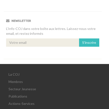
NEWSLETTER
L’Info-COJ dans votre boîte aux lettres. Laissez-nous votre
email, et restez informés
S'inscrire
La COJ
Membres
Secteur Jeunesse
Publications
Actions-Services