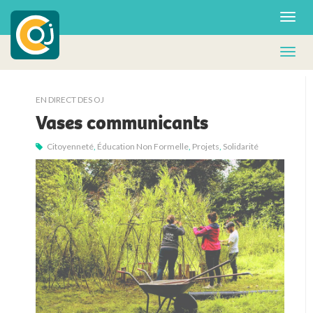
EN DIRECT DES OJ
Vases communicants
Citoyenneté
,
Éducation Non Formelle
,
Projets
,
Solidarité