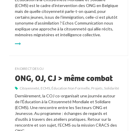
(ECMS) est le cadre d’intervention des ONG en Belgique 
mais de quelle citoyenneté parle-t-on quand, pour 
certains jeunes, issus de l’immigration, celle-ci est plutôt 
synonyme d’assimilation ? Echos Communication nous 
explique une approche à la citoyenneté qui allie récits, 
mémoires migratoires et intelligence collective. 
EN DIRECT DES OJ
ONG, OJ, CJ > même combat
Citoyenneté
,
ECMS
,
Éducation Non Formelle
,
Projets
,
Solidarité
Dernièrement, la COJ co-organisait une journée autour 
de l'Éducation à la Citoyenneté Mondiale et Solidiare 
(ECMS). Une rencontre entre les Secteurs ONG et 
Jeunesse. Au programme : échanges de regards et 
d'outils à travers des ateliers pratiques. Retour sur la 
rencontre et son sujet, l’ECMS ou la mission CRACS des 
ONG… 