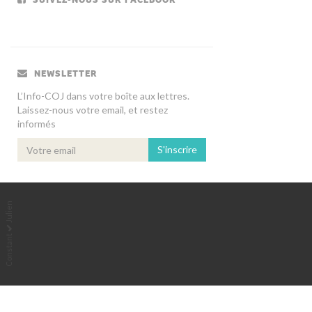
NEWSLETTER
L’Info-COJ dans votre boîte aux lettres.
Laissez-nous votre email, et restez
informés
S'inscrire
Julien
Constant