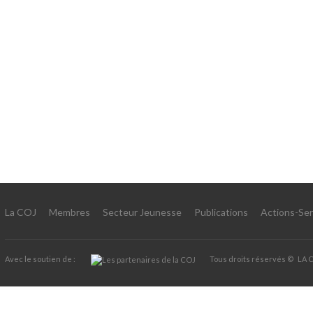
La COJ
Membres
Secteur Jeunesse
Publications
Actions-Ser
Avec le soutien de :
Tous droits réservés ©
LA 