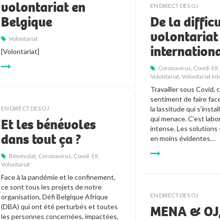
volontariat en
EN DIRECT DES OJ
Belgique
De la diffic
volontariat
Volontariat
internation
[Volontariat]
Coronavirus
,
Covid-19
Volontariat
,
Volontariat In
Travailler sous Covid, c’
sentiment de faire face 
EN DIRECT DES OJ
la lassitude qui s’instal
qui menace. C’est labor
Et les bénévoles
intense. Les solutions 
dans tout ça ?
en moins évidentes… 
Bénévolat
,
Coronavirus
,
Covid-19
,
Volontariat
Face à la pandémie et le confinement, 
ce sont tous les projets de notre 
EN DIRECT DES OJ
organisation, Défi Belgique Afrique 
(DBA) qui ont été perturbés et toutes 
MENA & OJ,
les personnes concernées, impactées, 