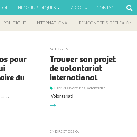
LOI
INFOS JURIDIQUES
LA COJ
CONTACT
POLITIQUE
INTERNATIONAL
RENCONTRE & RÉFLEXION
ACTUS - FA
fos pour
Trouver son projet
ui
de volontariat
aire du
international
Fabrik D'aventures
,
Volontariat
[Volontariat]
ontariat
EN DIRECT DES OJ