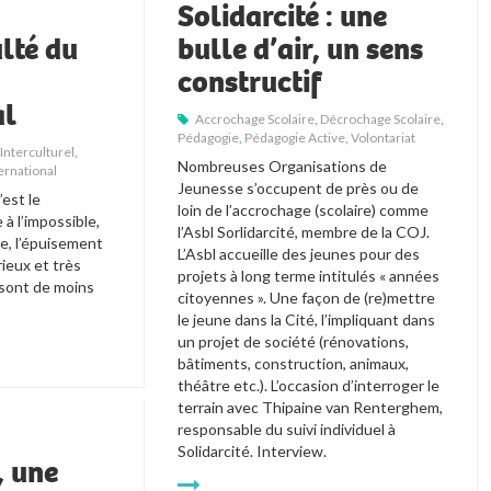
Solidarcité : une
ulté du
bulle d’air, un sens
constructif
al
Accrochage Scolaire
,
Décrochage Scolaire
,
Pédagogie
,
Pédagogie Active
,
Volontariat
,
Interculturel
,
Nombreuses Organisations de 
ternational
Jeunesse s’occupent de près ou de 
est le 
loin de l’accrochage (scolaire) comme 
à l’impossible, 
l’Asbl Sorlidarcité, membre de la COJ. 
le, l’épuisement 
L’Asbl accueille des jeunes pour des 
ieux et très 
projets à long terme intitulés « années 
sont de moins 
citoyennes ». Une façon de (re)mettre 
le jeune dans la Cité, l’impliquant dans 
un projet de société (rénovations, 
bâtiments, construction, animaux, 
théâtre etc.). L’occasion d’interroger le 
terrain avec Thipaine van Renterghem, 
responsable du suivi individuel à 
Solidarcité. Interview.
 une