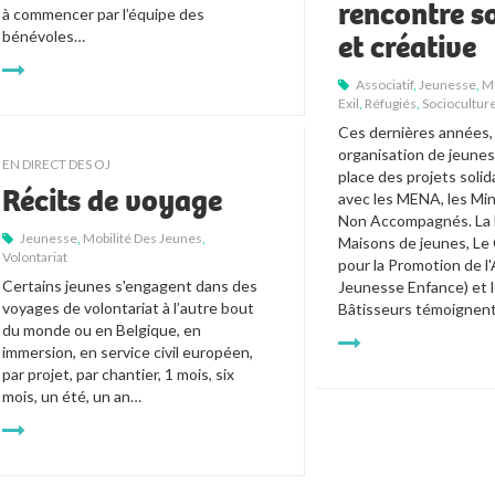
rencontre so
à commencer par l’équipe des 
bénévoles… 
et créative
Associatif
,
Jeunesse
,
M
Exil
,
Réfugiés
,
Socioculture
Ces dernières années, 
organisation de jeunes
EN DIRECT DES OJ
place des projets solida
Récits de voyage
avec les MENA, les Min
Non Accompagnés. La F
Jeunesse
,
Mobilité Des Jeunes
,
Maisons de jeunes, Le C
Volontariat
pour la Promotion de l'
Certains jeunes s'engagent dans des 
Jeunesse Enfance) et 
voyages de volontariat à l’autre bout 
Bâtisseurs témoignent
du monde ou en Belgique, en 
immersion, en service civil européen, 
par projet, par chantier, 1 mois, six 
mois, un été, un an…