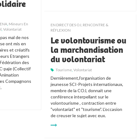
lidaire
ENA
,
Mineurs En
EN DIRECT DES OJ
,
RENCONTRE &
l
,
Volontariat
RÉFLEXION
pas mal de nos 
Le volontourisme ou
se ont mis en 
la marchandisation
ires et créatifs 
eurs Etrangers 
du volontariat
édération des 
-paje (Collectif 
Tourisme
,
Volontariat
Animation 
Dernièrement,l'organisation de 
les Compagnons 
jeunesse SCI-Projets internationaux, 
. 
membre de la COJ, donnait une 
conférence interpellant sur le 
volontourisme , contraction entre 
"volontariat" et "tourisme". L'occasion 
de creuser le sujet avec eux.