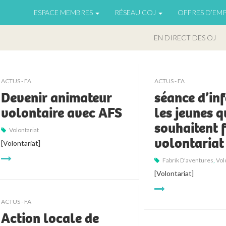
ESPACE MEMBRES
RÉSEAU COJ
OFFRES D’EMP
EN DIRECT DES OJ
ACTUS - FA
ACTUS - FA
Devenir animateur
séance d’in
volontaire avec AFS
les jeunes q
souhaitent f
Volontariat
volontariat
[Volontariat]
Fabrik D'aventures
,
Vol
[Volontariat]
ACTUS - FA
Action locale de