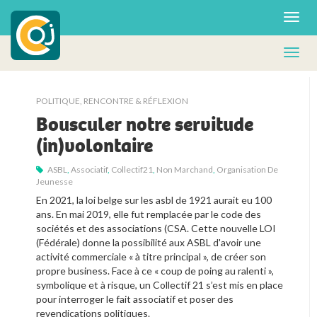
POLITIQUE
,
RENCONTRE & RÉFLEXION
Bousculer notre servitude
(in)volontaire
ASBL
,
Associatif
,
Collectif21
,
Non Marchand
,
Organisation De
Jeunesse
En 2021, la loi belge sur les asbl de 1921 aurait eu 100 
ans. En mai 2019, elle fut remplacée par le code des 
sociétés et des associations (CSA. Cette nouvelle LOI 
(Fédérale) donne la possibilité aux ASBL d'avoir une 
activité commerciale « à titre principal », de créer son 
propre business. Face à ce « coup de poing au ralenti », 
symbolique et à risque, un Collectif 21 s’est mis en place 
pour interroger le fait associatif et poser des 
revendications politiques.