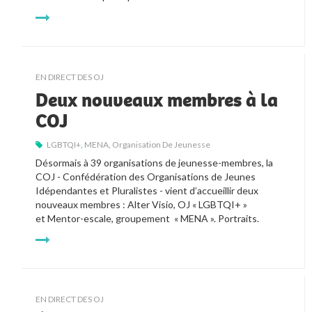
EN DIRECT DES OJ
Deux nouveaux membres à la
COJ
LGBTQI+
,
MENA
,
Organisation De Jeunesse
Désormais à 39 organisations de jeunesse-membres, la 
COJ - Confédération des Organisations de Jeunes 
Idépendantes et Pluralistes - vient d’accueillir deux 
nouveaux membres : Alter Visio, OJ 
« 
LGBTQI+ 
» 
et
 Mentor-escale, groupement  
« 
MENA 
». 
Portraits.
EN DIRECT DES OJ