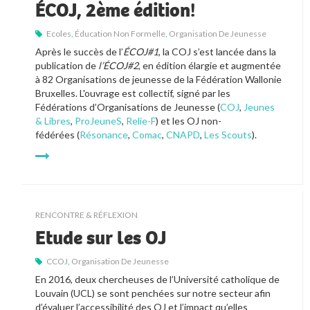
ÉCOJ, 2ème édition!
Ecoles
,
Éducation Non Formelle
,
Organisation De Jeunesse
Après le succès de l’
É
COJ#1
, la COJ s’est lancée dans la 
publication de 
l’ÉCOJ#2
, en édition élargie et augmentée 
à 82 Organisations de jeunesse de la Fédération Wallonie 
Bruxelles. 
L'ouvrage est collectif, signé par les 
Fédérations d’Organisations de Jeunesse (
COJ
, 
Jeunes 
& Libres
, 
ProJeuneS
, 
Relie-F
) 
et les OJ non-
fédérées (
Résonance
, 
Comac
, 
CNAPD
, 
Les Scouts
).
RENCONTRE & RÉFLEXION
Etude sur les OJ
CCOJ
,
Organisation De Jeunesse
En 2016, deux chercheuses de l’Université catholique de 
Louvain (UCL) se sont penchées sur notre secteur afin 
d’évaluer l’accessibilité des OJ et l’impact qu’elles 