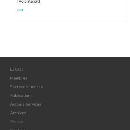
[Volontariat]
La COJ
Membres
Secteur Jeunesse
Publications
Actions-Services
Archives
Presse