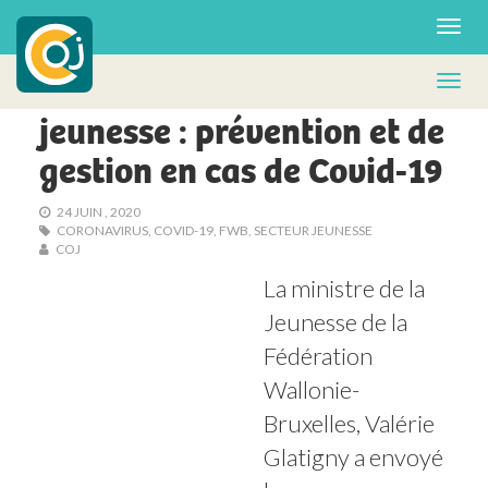
(c)CJLg - Centre de Jeunesse Liège
POLITIQUE
Activités des vacances
jeunesse : prévention et de
gestion en cas de Covid-19
24 JUIN , 2020
CORONAVIRUS
,
COVID-19
,
FWB
,
SECTEUR JEUNESSE
COJ
La ministre de la 
Jeunesse de la 
Fédération 
Wallonie-
Bruxelles, Valérie 
Glatigny a envoyé 