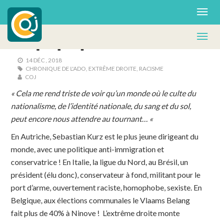
RENCONTRE & RÉFLEXION
A qui profite la haine ?
14 DÉC , 2018
CHRONIQUE DE L'ADO
,
EXTRÊME DROITE
,
RACISME
COJ
« Cela me rend triste de voir qu’un monde où le culte du
nationalisme, de l’identité nationale, du sang et du sol,
peut encore nous attendre au tournant… «
En Autriche, Sebastian Kurz est le plus jeune dirigeant du
monde, avec une politique anti-immigration et
conservatrice ! En Italie, la ligue du Nord, au Brésil, un
président (élu donc), conservateur à fond, militant pour le
port d’arme, ouvertement raciste, homophobe, sexiste. En
Belgique, aux élections communales le Vlaams Belang
fait plus de 40% à Ninove !
L’extrême droite monte