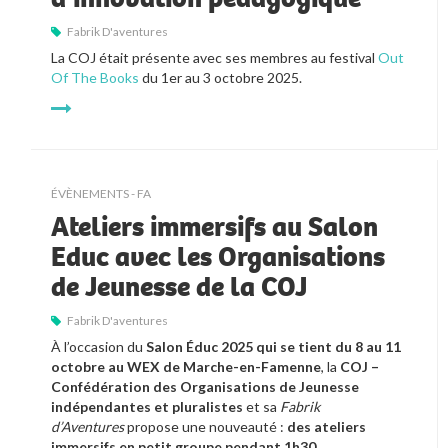
Fabrik D'aventures
La COJ était présente avec ses membres au festival
Out
Of The Books
du 1er au 3 octobre 2025.
ÉVÈNEMENTS - FA
Ateliers immersifs au Salon
Educ avec les Organisations
de Jeunesse de la COJ
Fabrik D'aventures
À l’occasion du 
Salon Éduc 2025 qui se tient du 8 au 11 
octobre au WEX de Marche-en-Famenne
, la 
COJ – 
Confédération des Organisations de Jeunesse 
indépendantes et pluralistes
 et sa 
Fabrik 
d’Aventures
 propose une nouveauté : 
des ateliers 
immersifs en petit groupe pendant 1h30.