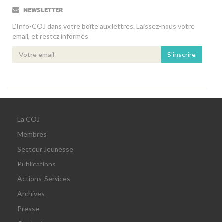
NEWSLETTER
L’Info-COJ dans votre boîte aux lettres. Laissez-nous votre
email, et restez informés
S'inscrire
La COJ
Membres
Secteur Jeunesse
Publications
Actions-Services
Archives
Presse