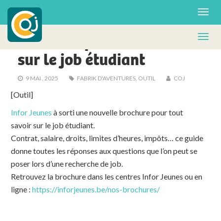
ACTUS - FA
Brochure pour tout savoir
sur le job étudiant
9 MAI , 2025
FABRIK D'AVENTURES
,
OUTIL
COJ
[Outil]
Infor Jeunes
à sorti une nouvelle brochure pour tout
savoir sur le job étudiant.
Contrat, salaire, droits, limites d’heures, impôts… ce guide
donne toutes les réponses aux questions que l’on peut se
poser lors d’une recherche de job.
Retrouvez la brochure dans les centres Infor Jeunes ou en
ligne :
https://inforjeunes.be/nos-brochures/