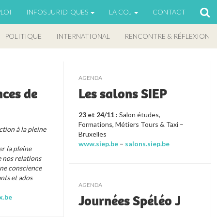
LOI
INFOS JURIDIQUES
LA COJ
CONTACT
POLITIQUE
INTERNATIONAL
RENCONTRE & RÉFLEXION
AGENDA
nces de
Les salons SIEP
23 et 24/11 :
Salon études,
Formations, Métiers Tours & Taxi –
tion à la pleine
Bruxelles
www.siep.be
–
salons.siep.be
er la pleine
 nos relations
ine conscience
nts et ados
AGENDA
Journées Spéléo J
x.be