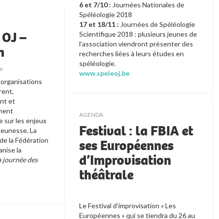
6 et 7/10 :
Journées Nationales de
Spéléologie 2018
17 et 18/11 :
Journées de Spéléologie
 OJ –
Scientifique 2018 : plusieurs jeunes de
l’association viendront présenter des
n
recherches liées à leurs études en
spéléologie.
se
www.speleoj.be
 organisations 
ent, 
nt et 
ment 
AGENDA
 sur les enjeux 
Festival : la FBIA et
eunesse. La 
de la Fédération 
ses Européennes
nise la 
d’Improvisation
 journée des 
théâtrale
Le Festival d’improvisation « Les 
Européennes » qui se tiendra du 26 au 