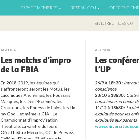
ESPACE MEMBRES
RÉSEAU COJ
OFFRES D’EMP
EN DIRECT DES OJ
AGENDA
AGENDA
Les matchs d’impro
Les confére
de la FBIA
l’UP
En 2018-2019, les équipes qui
26/9 à 18h30 :
Introduc
s’affronteront seront les Motus, les
conscience
Laconiques Anonymes, les Poussins
23/10 à 18h30 :
Cultiv
Masqués, les Demi-Ecrèmés, les
conscience au coeur de
Croutounz, les Poneys de bains, les Ho
11/12 à 18h30 :
La ple
my God… et même la CIA ! Le
expliquée pour les enfa
Championnat d’Improvisation
expliquée aux parents
Théâtrale, ça va être du lourd !
www.universitedepai
Où : Théâtre Mercelis, CC de Perwez,
Collège d’Erpent, Théâtre de la