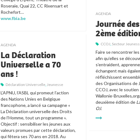
Roseraie, Quai 22, CC Rixensart et
Rochefort…
AGENDA
www.fbia.be
Journée des
2ème éditio
CCOJ
,
Secteur Jeunes
AGENDA
Faire se rencontrer les
La Déclaration
afin qu’elles se découvr
Universelle a 70
s’entraident, apprenne
échangent mais égale
ans !
réfléchissent ensemble
des Organisations de J
Déclaration Universelle
,
Jeunesse
CCOJ, avec le soutien 
L’APNU, l’ASBL qui promeut l’action
Wallonie-Bruxelles,orga
des Nations Unies en Belgique
deuxième édition de 
La
francophone, a lancé sa campagne «
OJ
.  
La Déclaration universelle des Droits
de l’Homme, tout un programme ».
Objectif : sensibiliser les jeunes aux
valeurs promues par cette déclaration,
qui fêtera ses 70 ans en 2018. Au