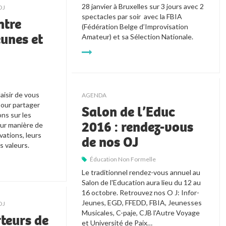
28 janvier à Bruxelles sur 3 jours avec 2 
OJ
spectacles par soir  avec la FBIA 
ntre
(Fédération Belge d’Improvisation 
eunes et
Amateur) et sa Sélection Nationale.  
laisir de vous 
AGENDA
pour partager 
Salon de l’Educ
ns sur les 
2016 : rendez-vous
eur manière de 
ations, leurs 
de nos OJ
 valeurs. 
Éducation Non Formelle
Le traditionnel rendez-vous annuel au 
Salon de l'Education aura lieu du 12 au 
16 octobre. Retrouvez nos O J: Infor-
Jeunes, EGD, FFEDD, FBIA, Jeunesses 
OJ
Musicales, C-paje, CJB l'Autre Voyage 
teurs de
et Université de Paix…