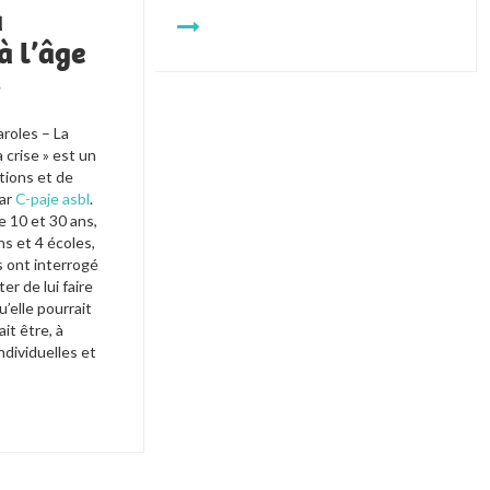
a
à l’âge
»
roles – La 
 crise » est un 
tions et de 
ar 
C-paje asbl
. 
 10 et 30 ans, 
s et 4 écoles, 
 ont interrogé 
r de lui faire 
u’elle pourrait 
it être, à 
dividuelles et 