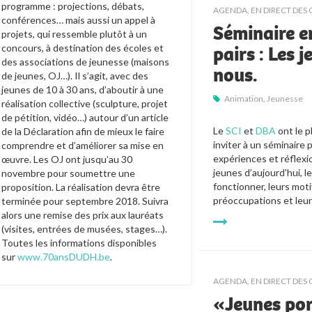
programme : projections, débats,
AGENDA
,
EN DIRECT DES 
conférences… mais aussi un appel à
Séminaire e
projets, qui ressemble plutôt à un
concours, à destination des écoles et
pairs : Les j
des associations de jeunesse (maisons
nous.
de jeunes, OJ…). Il s’agit, avec des
jeunes de 10 à 30 ans, d’aboutir à une
Animation
,
Jeunesse
réalisation collective (sculpture, projet
de pétition, vidéo…) autour d’un article
Le 
SCI 
et 
DBA
 ont le p
de la Déclaration afin de mieux le faire
inviter à un séminaire 
comprendre et d’améliorer sa mise en
expériences et réflexio
œuvre. Les OJ ont jusqu’au 30
jeunes d’aujourd’hui, l
novembre pour soumettre une
fonctionner, leurs motiv
proposition. La réalisation devra être
préoccupations et leurs
terminée pour septembre 2018. Suivra
alors une remise des prix aux lauréats
(visites, entrées de musées, stages…).
Toutes les informations disponibles
sur
www.70ansDUDH.be
.
AGENDA
,
EN DIRECT DES 
«Jeunes por