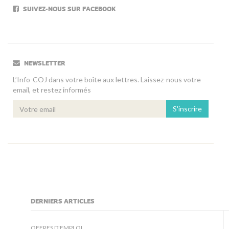
SUIVEZ-NOUS SUR FACEBOOK
NEWSLETTER
L’Info-COJ dans votre boîte aux lettres. Laissez-nous votre
email, et restez informés
S'inscrire
DERNIERS ARTICLES
kljjkljkll
OFFRES D'EMPLOI