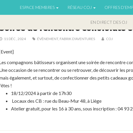
ESPACE MEMBRES
RÉSEAU COJ
OFFRES D’EMP
ACTUS - FA
EN DIRECT DES OJ
Soirée de rencontre conviviale e
11 DÉC , 2024
ÉVÈNEMENT
,
FABRIK D'AVENTURES
COJ
[Event]
Les compagnons bâtisseurs organisent une soirée de rencontre conv
Une occasion de se rencontrer ou se retrouver, de découvrir les proj
mais également, et surtout, de confectionner des petits cadeaux go
fêtes !
18/12/2024 à partir de 17h30
Locaux des CB : rue du Beau-Mur 48, à Liège
Atelier gratuit, pour les 16 à 30 ans, sous inscription : 04 93