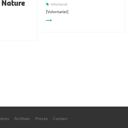
t Nature
Volontariat
[Volontariat]
vices
Archives
Presse
Contact