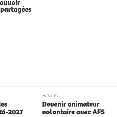
pouvoir
 partagées
ACTUS - FA
des
Devenir animateur
026-2027
volontaire avec AFS