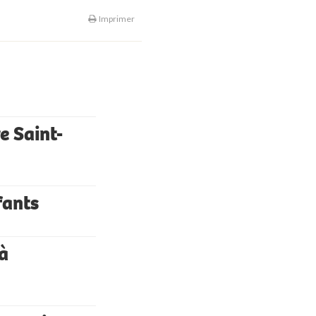
Imprimer
e Saint-
fants
 à