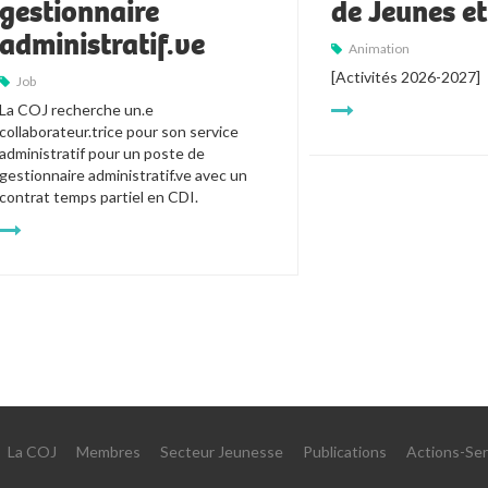
gestionnaire
de Jeunes e
administratif.ve
Animation
[Activités 2026-2027]
Job
La COJ recherche un.e 
collaborateur.trice pour son service 
administratif pour un poste de 
gestionnaire administratif.ve avec un 
contrat temps partiel en CDI.
La COJ
Membres
Secteur Jeunesse
Publications
Actions-Ser