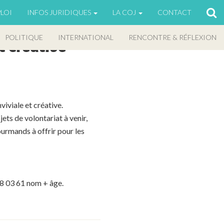
LOI
INFOS JURIDIQUES
LA COJ
CONTACT
POLITIQUE
INTERNATIONAL
RENCONTRE & RÉFLEXION
t créative
iviale et créative.
ets de volontariat à venir,
urmands à offrir pour les
 28 03 61 nom + âge.