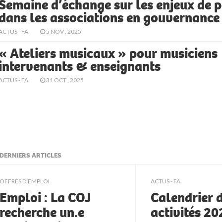
Semaine d’échange sur les enjeux de 
dans les associations en gouvernance
ACTUS - FA
5 NOV , 2025
« Ateliers musicaux » pour musiciens
intervenants & enseignants
ACTUS - FA
31 OCT , 2025
DERNIERS ARTICLES
ljkll
OFFRES D'EMPLOI
ACTUS - FA
Emploi : La COJ
Calendrier 
recherche un.e
activités 2