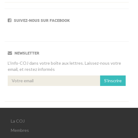
SUIVEZ-NOUS SUR FACEBOOK
NEWSLETTER
L’Info-COJ dans votre boîte aux lettres. Laissez-nous votre
email, et restez informés
S'inscrire
La COJ
Membres