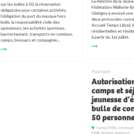
La ministre de la Jeunes
sur les bulles à 50, la réservation 
Fédération Wallonie-Bru
obligatoire pour certaines activités, 
Glatigny a envoyé une C
l’obligation du port du masque hors 
deux protocoles concer
bulle, la responsabilité civile des 
Accueil Temps Libre), l
opérateurs, les activités sportives, 
résidentielles et résiden
bar/restaurant, transports en commun, 
à partir du 1er juillet.  
camps, bivouacs et compagnie… 
POLITIQUE
Autorisatio
camps et sé
jeunesse d’é
bulle de co
50 personn
Camps D'été
,
Coronavi
FWB
,
Secteur Jeunesse