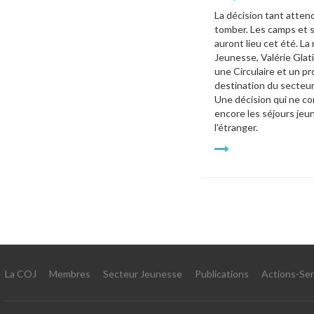
La décision tant attend
tomber. Les camps et s
auront lieu cet été. La 
Jeunesse, Valérie Glat
une Circulaire et un pr
destination du secteur
Une décision qui ne co
encore les séjours jeun
l'étranger.
La COJ
Membres
Secteur Jeunesse
Publications
Actions-Ser