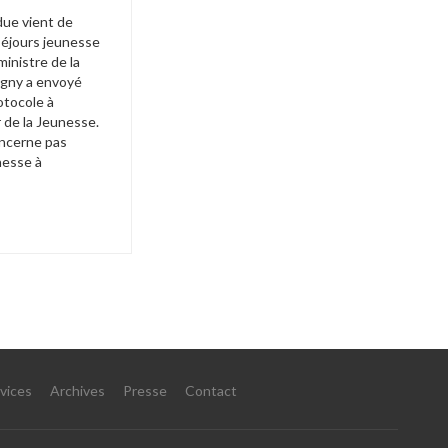
ue vient de 
éjours jeunesse 
ministre de la 
igny a envoyé 
otocole à 
 de la Jeunesse. 
ncerne pas 
esse à 
vices
Archives
Presse
Contact