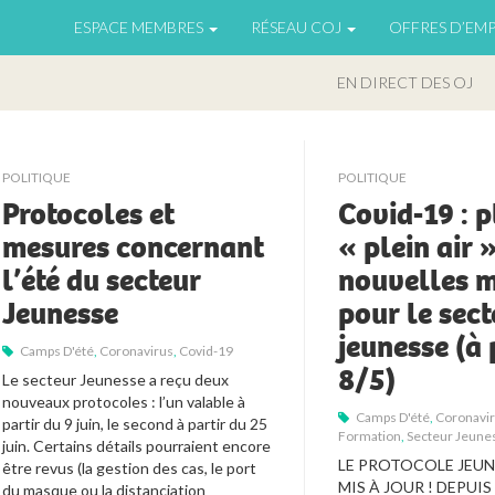
ESPACE MEMBRES
RÉSEAU COJ
OFFRES D’EMP
EN DIRECT DES OJ
POLITIQUE
POLITIQUE
Protocoles et
Covid-19 : 
mesures concernant
« plein air 
l’été du secteur
nouvelles 
Jeunesse
pour le sect
jeunesse (à 
Camps D'été
,
Coronavirus
,
Covid-19
8/5)
Le secteur Jeunesse a reçu deux 
nouveaux protocoles : l’un valable à 
Camps D'été
,
Coronavi
partir du 9 juin, le second à partir du 25 
Formation
,
Secteur Jeune
juin. Certains détails pourraient encore 
LE PROTOCOLE JEUNE
être revus (la gestion des cas, le port 
MIS À JOUR ! DEPUIS L
du masque ou la distanciation 