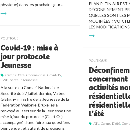
PLAN PLEIN AIR EST A
physique) dans les prochains jours. 
DÉCONFINEMENT PRO
QUELLES SONT LES M
MODIFIÉES ? VOICI L
LES MODIFICATIONS
POLITIQUE
Covid-19 : mise à
jour protocole
POLITIQUE
Jeunesse
Déconfinem
Camps D'été
,
Coronavirus
,
Covid-19
,
concernant 
FWB
,
Secteur Jeunesse
activités no
A la suite du Conseil National de 
Sécurité du 27 juillet dernier, Valérie 
résidentiell
Glatigny, ministre de la Jeunesse de la 
résidentiell
Fédération Wallonie-Bruxelles a 
renvoyé au secteur de la Jeunesse une 
l’été
mise à jour du protocole (CJ et OJ) 
accompagné d’une foire aux questions 
ATL
,
Camps D'été
,
Covi
bienvenue ; et autant de précisions 