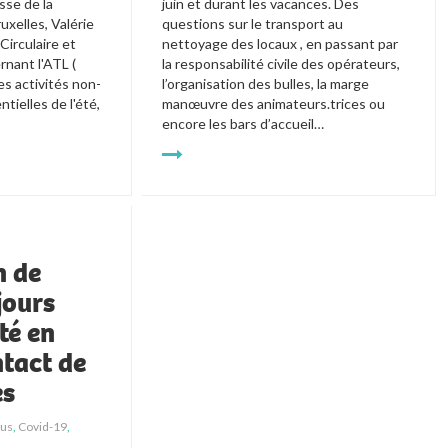
se de la 
juin et durant les vacances. Des 
xelles, Valérie 
questions sur le transport au 
irculaire et 
nettoyage des locaux , en passant par 
nant l'ATL ( 
la responsabilité civile des opérateurs, 
es activités non-
l’organisation des bulles, la marge 
tielles de l'été, 
manœuvre des animateurs.trices ou 
encore les bars d’accueil… 
n de
jours
té en
ntact de
es
rus
,
Covid-19
,