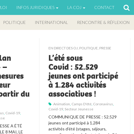
LOI
INFOS JURIDIQUES
LA COJ
CONTACT
POLITIQUE
INTERNATIONAL
RENCONTRE & RÉFLEXION
EN DIRECT DES OJ
,
POLITIQUE
,
PRESSE
plan
L’été sous
» –
Covid : 52.529
mesures
jeunes ont participé
eur
à 1.284 activités
partir du
associatives !
Animation
,
Camps D'été
,
Coronavirus
,
Covid-19
,
Secteur Jeunesse
rus
,
Covid-19
,
COMMUNIQUE DE PRESSE : 52.529 
sse
jeunes
ont participé à 1.284 
SSE A ÉTÉ 
activités
d’été (stages, séjours, 
E 8 MAI, LE 