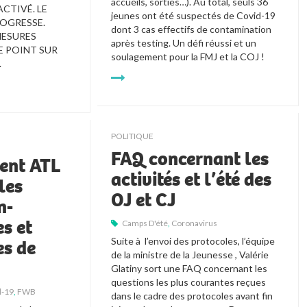
accueils, sorties…). Au total, seuls 36 
CTIVÉ. LE 
jeunes ont été suspectés de Covid-19 
GRESSE. 
dont 3 cas
effectifs de contamination 
ESURES 
après testing. Un défi réussi et un 
E POINT SUR 
soulagement pour la FMJ et la COJ !
.
POLITIQUE
FAQ concernant les
ent ATL
activités et l’été des
les
OJ et CJ
n-
es et
Camps D'été
,
Coronavirus
Suite à  l’envoi des protocoles, l’équipe 
es de
de la ministre de la Jeunesse , Valérie 
Glatiny sort une FAQ concernant les 
questions les plus courantes reçues 
d-19
,
FWB
dans le cadre des protocoles avant fin 