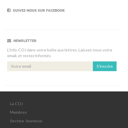
SUIVEZ-NOUS SUR FACEBOOK
NEWSLETTER
L’Info-COJ dans votre boîte aux lettres. Laissez-nous votre
email, et restez informés
S'inscrire
La COJ
Membres
Secteur Jeunesse