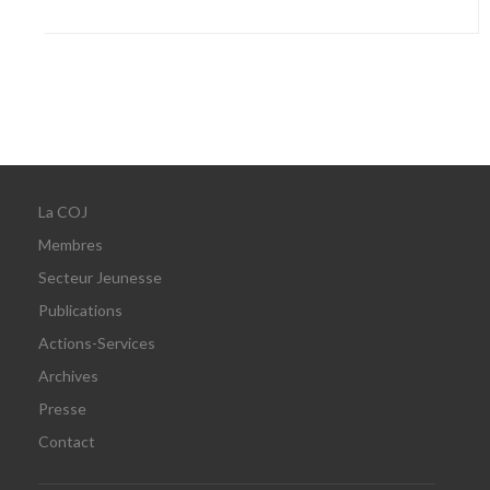
La COJ
Membres
Secteur Jeunesse
Publications
Actions-Services
Archives
Presse
Contact