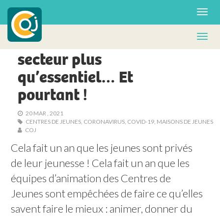
© Sarah Dehousse
EN DIRECT DES OJ
Les Centres de Jeunes : un
secteur plus
qu’essentiel… Et
pourtant !
20 MAR , 2021
CENTRES DE JEUNES
,
CORONAVIRUS
,
COVID-19
,
MAISONS DE JEUNES
COJ
Cela fait un an que les jeunes sont privés 
de leur jeunesse ! Cela fait un an que les 
équipes d’animation des Centres de 
Jeunes sont empêchées de faire ce qu’elles 
savent faire le mieux : animer, donner du 