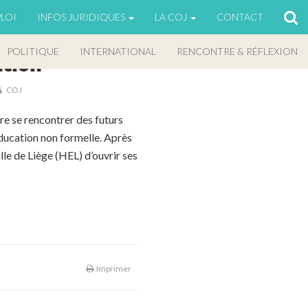
LOI
INFOS JURIDIQUES
LA COJ
CONTACT
POLITIQUE
INTERNATIONAL
RENCONTRE & RÉFLEXION
ition
COJ
ire se rencontrer des futurs
’éducation non formelle. Après
lle de Liège (HEL) d’ouvrir ses
2016
2016
2016
Imprimer