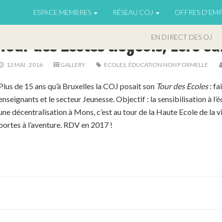
ESPACE MEMBRES
RÉSEAU COJ
OFFRES D’EMP
EN DIRECT DES OJ
EN DIRECT DES OJ
Tour des Ecoles liégeois, 1ère éd
13 MAI , 2016
GALLERY
ECOLES
,
ÉDUCATION NON FORMELLE
Plus de 15 ans qu’à Bruxelles la COJ posait son
Tour des Ecoles
: fa
enseignants et le secteur Jeunesse. Objectif : la sensibilisation à l
une décentralisation à Mons, c’est au tour de la Haute Ecole de la vi
portes à l’aventure. RDV en 2017 !
Tour des Ecoles à la Haute Ecole de la Ville de Liège (HEL) , mai 
Tour des Ecoles à la Haute Ecole de la Ville de Liège (HEL) , mai 
Tour des Ecoles à la Haute Ecole de la Ville de Liège (HEL) , mai 