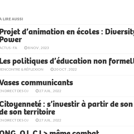
A LIRE AUSSI
Projet d’animation en écoles : Diversit
Power
ACTUS - FA
8 NOV , 2023
Les politiques d’éducation non formel
RENCONTRE & RÉFLEXION
20 OCT , 2022
Vases communicants
EN DIRECT DES OJ
27 JUIL , 2022
Citoyenneté : s’investir à partir de son 
de son territoire
EN DIRECT DES OJ
27 JUIL , 2022
ONG, OJ, CJ > même combat