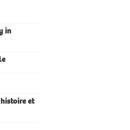
y in
le
histoire et