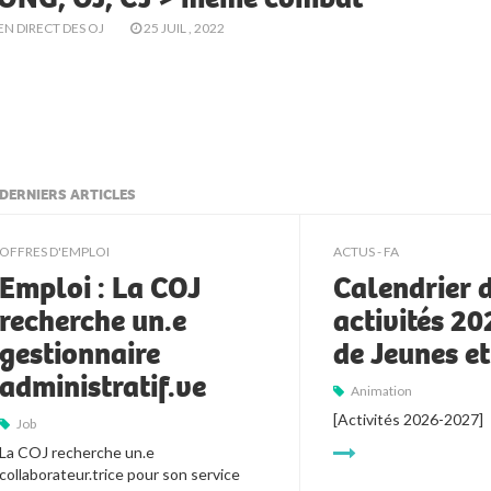
EN DIRECT DES OJ
25 JUIL , 2022
DERNIERS ARTICLES
ljkll
OFFRES D'EMPLOI
ACTUS - FA
Emploi : La COJ
Calendrier 
recherche un.e
activités 2
gestionnaire
de Jeunes e
administratif.ve
Animation
[Activités 2026-2027]
Job
La COJ recherche un.e 
collaborateur.trice pour son service 