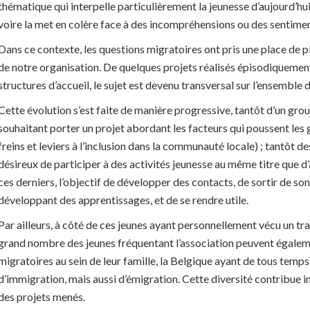
thématique qui interpelle particulièrement la jeunesse d’aujourd’hui 
voire la met en colère face à des incompréhensions ou des sentiment
Dans ce contexte, les questions migratoires ont pris une place de p
de notre organisation. De quelques projets réalisés épisodiquemen
structures d’accueil, le sujet est devenu transversal sur l’ensemble d
Cette évolution s’est faite de manière progressive, tantôt d’un gr
souhaitant porter un projet abordant les facteurs qui poussent les g
freins et leviers à l’inclusion dans la communauté locale) ; tantôt d
désireux de participer à des activités jeunesse au même titre que 
ces derniers, l’objectif de développer des contacts, de sortir de son
développant des apprentissages, et de se rendre utile.
Par ailleurs, à côté de ces jeunes ayant personnellement vécu un tra
grand nombre des jeunes fréquentant l’association peuvent égale
migratoires au sein de leur famille, la Belgique ayant de tous temps
d’immigration, mais aussi d’émigration. Cette diversité contribue i
des projets menés.