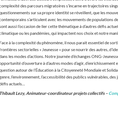
complexité des parcours migratoires s’incarne en trajectoires singu
questionnements sur sa propre identité se réveillent, que les mou
contemporains s’articulent avec les mouvements de populations des
sont aussi l’occasion de lier cette thématique à d’autres défis actue
climatique ou les pandémies, qui impactent nos choix et notre maniè
Face à la complexité du phénomène, il nous parait essentiel de sortir 
frontières sectorielles « Jeunesse » pour se nourrir des autres, d’i
dans les modes d’actions. Notre journée d’échanges ONG-Jeunesse,
opportunité d’ouverture à d’autres modes d’agir, d’enrichissement 
question autour de l’Éducation à la Citoyenneté Mondiale et Solida
genre, l’environnement, l’accessibilité des publics vulnérables, des j
défis actuels…
Thibault Lezy, Animateur-coordinateur projets collectifs –
Comp