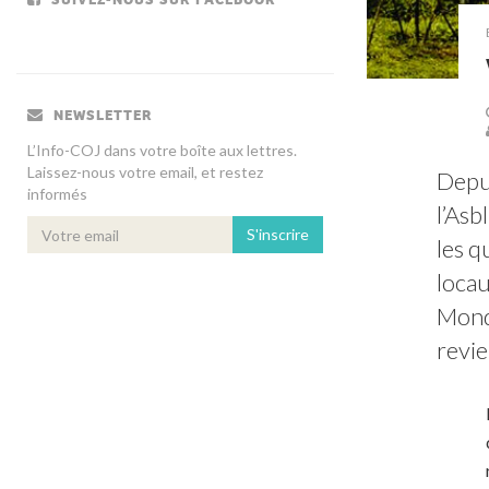
NEWSLETTER
L’Info-COJ dans votre boîte aux lettres.
Laissez-nous votre email, et restez
Depu
informés
l’Asb
S'inscrire
les q
locau
Mondi
revie