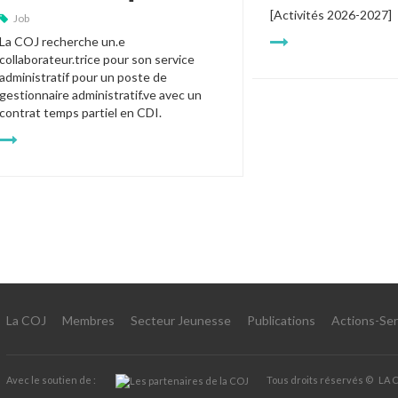
[Activités 2026-2027]
Job
La COJ recherche un.e 
collaborateur.trice pour son service 
administratif pour un poste de 
gestionnaire administratif.ve avec un 
contrat temps partiel en CDI.
La COJ
Membres
Secteur Jeunesse
Publications
Actions-Ser
Avec le soutien de :
Tous droits réservés ©
LA 