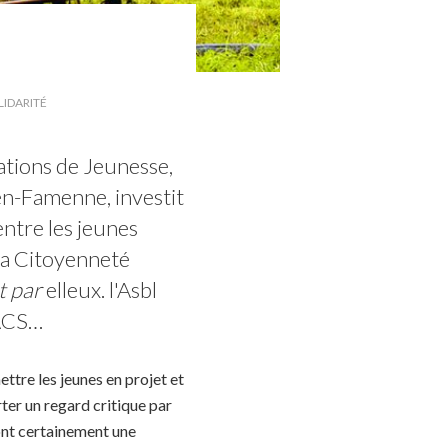
LIDARITÉ
ions de Jeunesse, 
n-Famenne, investit 
ntre les jeunes 
la Citoyenneté 
t par
 elleux. l'Asbl 
RACS…
ttre les jeunes en projet et
er un regard critique par
sont certainement une