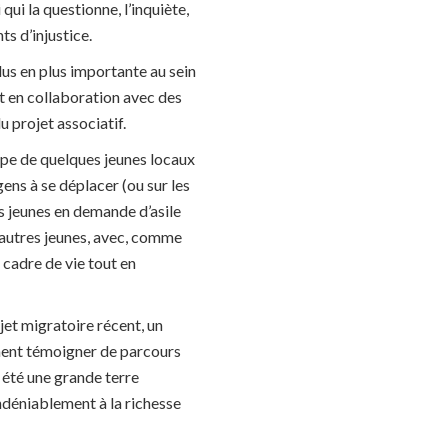
qui la questionne, l’inquiète,
s d’injustice.
lus en plus importante au sein
t en collaboration avec des
u projet associatif.
oupe de quelques jeunes locaux
ens à se déplacer (ou sur les
es jeunes en demande d’asile
d’autres jeunes, avec, comme
 cadre de vie tout en
jet migratoire récent, un
ment témoigner de parcours
 été une grande terre
ndéniablement à la richesse