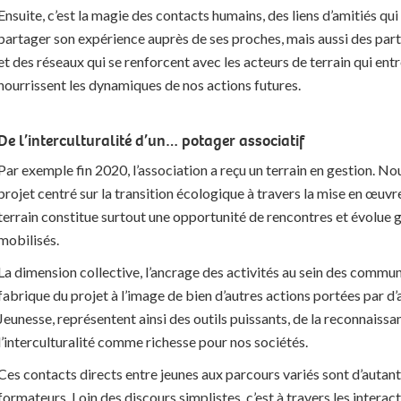
Ensuite, c’est la magie des contacts humains, des liens d’amitiés qui 
partager son expérience auprès de ses proches, mais aussi des par
et des réseaux qui se renforcent avec les acteurs de terrain qui ent
nourrissent les dynamiques de nos actions futures.
De l’interculturalité d’un… potager associatif
Par exemple fin 2020, l’association a reçu un terrain en gestion. N
projet centré sur la transition écologique à travers la mise en œuvr
terrain constitue surtout une opportunité de rencontres et évolue g
mobilisés.
La dimension collective, l’ancrage des activités au sein des commu
fabrique du projet à l’image de bien d’autres actions portées par d
Jeunesse, représentent ainsi des outils puissants, de la reconnaiss
l’interculturalité comme richesse pour nos sociétés.
Ces contacts directs entre jeunes aux parcours variés sont d’autant
formateurs. Loin des discours simplistes, c’est à travers les interac