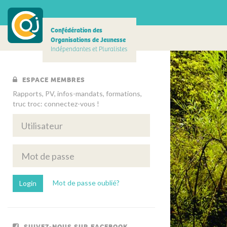
Confédération des
Organisations de Jeunesse
Indépendantes et Pluralistes
ESPACE MEMBRES
Rapports, PV, infos-mandats, formations,
truc troc: connectez-vous !
Mot de passe oublié?
SUIVEZ-NOUS SUR FACEBOOK