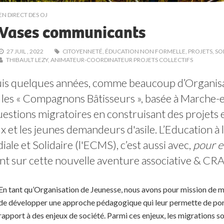
EN DIRECT DES OJ
Vases communicants
27 JUIL , 2022
CITOYENNETÉ
,
ÉDUCATION NON FORMELLE
,
PROJETS
,
SO
THIBAULT LEZY, ANIMATEUR-COORDINATEUR PROJETS COLLECTIFS
is quelques années, comme beaucoup d’Organisat
l les « Compagnons Bâtisseurs », basée à Marche-e
uestions migratoires en construisant des projets e
x et les jeunes demandeurs d'asile. L’Education à 
ale et Solidaire (l'ECMS), c’est aussi avec, 
pour e
nt sur cette nouvelle aventure associative & C
En tant qu’Organisation de Jeunesse, nous avons pour mission de me
de développer une approche pédagogique qui leur permette de port
rapport à des enjeux de société. Parmi ces enjeux, les migrations 