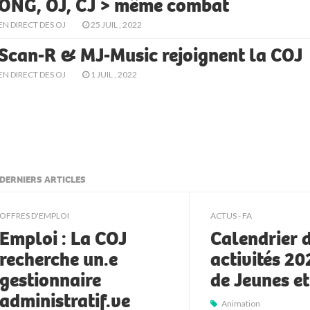
ONG, OJ, CJ > même combat
EN DIRECT DES OJ
25 JUIL , 2022
Scan-R & MJ-Music rejoignent la COJ
EN DIRECT DES OJ
1 JUIL , 2022
DERNIERS ARTICLES
ljkll
OFFRES D'EMPLOI
ACTUS - FA
Emploi : La COJ
Calendrier 
recherche un.e
activités 2
gestionnaire
de Jeunes e
administratif.ve
Animation