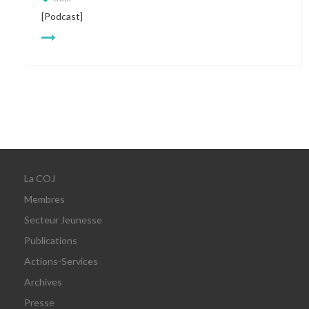
[Podcast]
La COJ
Membres
Secteur Jeunesse
Publications
Actions-Services
Archives
Presse