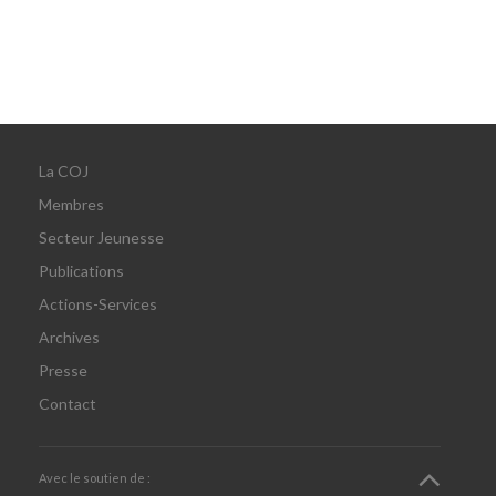
La COJ
Membres
Secteur Jeunesse
Publications
Actions-Services
Archives
Presse
Contact
Avec le soutien de :