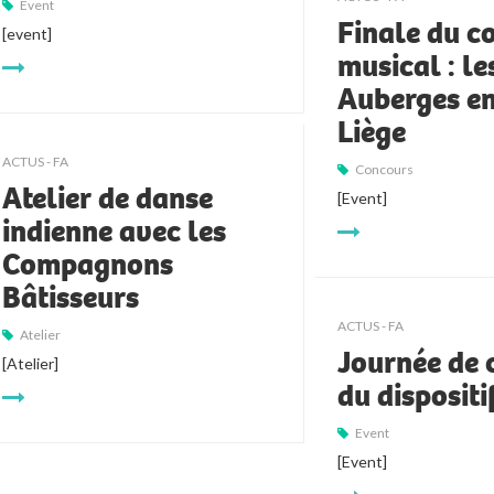
Event
Finale du c
[event]
musical : le
Auberges en
Liège
ACTUS - FA
Concours
Atelier de danse
[Event]
indienne avec les
Compagnons
Bâtisseurs
ACTUS - FA
Atelier
Journée de 
[Atelier]
du disposit
Event
[Event]