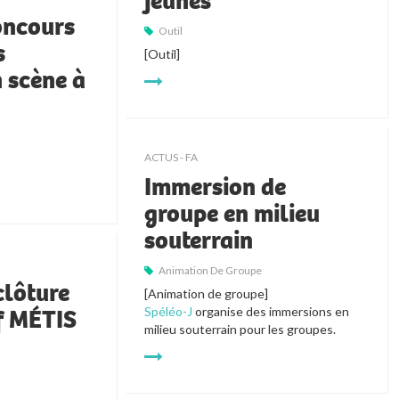
jeunes
oncours
Outil
s
[Outil]
 scène à
ACTUS - FA
Immersion de
groupe en milieu
souterrain
Animation De Groupe
clôture
[Animation de groupe]
if MÉTIS
Spéléo-J
organise des immersions en
milieu souterrain pour les groupes.