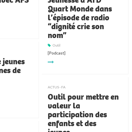
avec AFS
Jeunesse d’ATD
Quart Monde dans
l’épisode de radio
“dignité crie son
nom”
Outil
[Podcast]
 jeunes
nes de
ACTUS - FA
Outil pour mettre en
valeur la
participation des
enfants et des