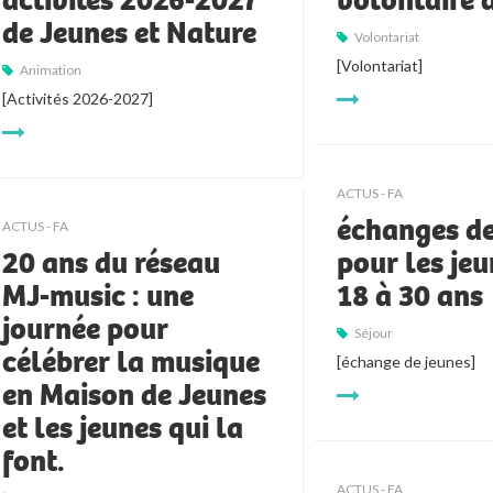
activités 2026-2027
volontaire 
de Jeunes et Nature
Volontariat
[Volontariat]
Animation
[Activités 2026-2027]
ACTUS - FA
échanges de
ACTUS - FA
20 ans du réseau
pour les jeu
MJ-music : une
18 à 30 ans
journée pour
Séjour
célébrer la musique
[échange de jeunes]
en Maison de Jeunes
et les jeunes qui la
font.
ACTUS - FA