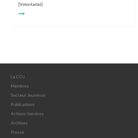
[Volontariat]
La COJ
Membres
Secteur Jeunesse
Publications
Actions-Services
Archives
Presse