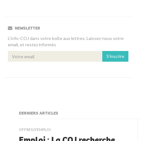
NEWSLETTER
L’Info-COJ dans votre boîte aux lettres. Laissez-nous votre
email, et restez informés
S'inscrire
DERNIERS ARTICLES
kljjkljkll
OFFRES D'EMPLOI
Emploi : La COJ recherche