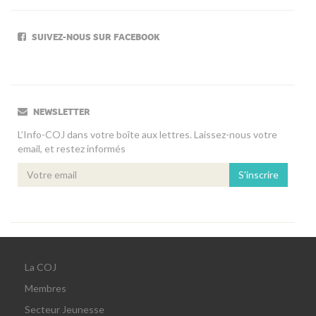
SUIVEZ-NOUS SUR FACEBOOK
NEWSLETTER
L’Info-COJ dans votre boîte aux lettres. Laissez-nous votre
email, et restez informés
S'inscrire
La COJ
Membres
Secteur Jeunesse