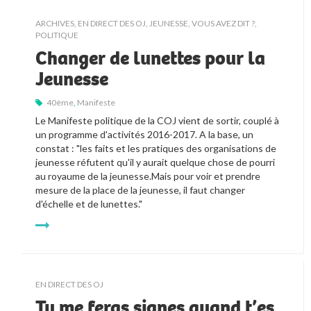
ARCHIVES
,
EN DIRECT DES OJ
,
JEUNESSE, VOUS AVEZ DIT ?
,
POLITIQUE
Changer de lunettes pour la
Jeunesse
40ème
,
Manifeste
Le Manifeste politique de la COJ vient de sortir, couplé à 
un programme d'activités 2016-2017. A la base, un 
constat : "les faits et les pratiques des organisations de 
jeunesse réfutent qu'il y aurait quelque chose de pourri 
au royaume de la jeunesse.Mais pour voir et prendre 
mesure de la place de la jeunesse, il faut changer 
d'échelle et de lunettes." 
EN DIRECT DES OJ
Tu me feras signes quand t’es