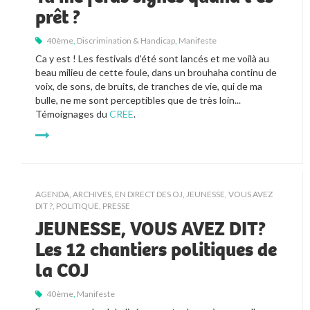
prêt ?
40ème
,
Discrimination & Handicap
,
Manifeste
Ca y est ! Les festivals d'été sont lancés et me voilà au 
beau milieu de cette foule, dans un brouhaha continu de 
voix, de sons, de bruits, de tranches de vie, qui de ma 
bulle, ne me sont perceptibles que de très loin... 
Témoignages du 
CREE
.
AGENDA
,
ARCHIVES
,
EN DIRECT DES OJ
,
JEUNESSE, VOUS AVEZ
DIT ?
,
POLITIQUE
,
PRESSE
JEUNESSE, VOUS AVEZ DIT?
Les 12 chantiers politiques de
la COJ
40ème
,
Manifeste